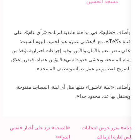
مسجد الحسين
وأضاف «طايع»، في مداخلة هاتفية لبرنامج «رأي عام»، على
قناة «TeN»، مع الإعلامي عمرو عبدالحميد، اليوم السبت:
«في مصر ننعم بالأمان والأمن، وفيه إجراءات احترازية تؤخذ من
إمام المسجد، ويخشى حدوث شيء لا يؤمن عقباه، فيقرر إغلاق
الضريح فقط، ويتم عمل صيانة وتنظيف المسجد».
وأضاف: «ليلة عاشوراء مثلها مثل أي ليلة، المساجد مفتوحة،
ويحتفل بها عدد محدود جدا».
Post
«نجيلة» يقرر خوض انتخابات
«الصحة» ترد على أخبار «نقص
navigation
مجلس إدارة الزمالك
الدواء»