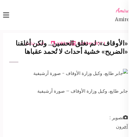
Ski
Amireta
t
Amireta
conten
(Pres
Enter
«الأوقاف»: لم نغلق الحسين.. ولكن أغلقنا
1 October 2017
sabbeh
اخبار شاملة
«الضريح» خشية أحداث لا تُحمد عقباها
جابر طايع، وكيل وزارة الأوقاف – صورة أرشيفية
تصوير :
آخرون