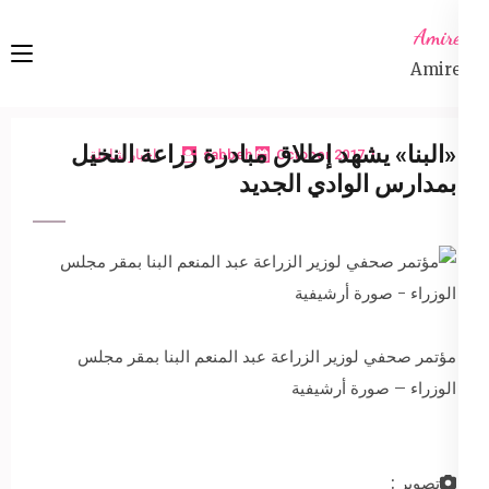
Ski
Amireta
t
Amireta
conten
(Pres
Enter
«البنا» يشهد إطلاق مبادرة زراعة النخيل
1 October 2017
sabbeh
اخبار شاملة
بمدارس الوادي الجديد
مؤتمر صحفي لوزير الزراعة عبد المنعم البنا بمقر مجلس
الوزراء – صورة أرشيفية
تصوير :