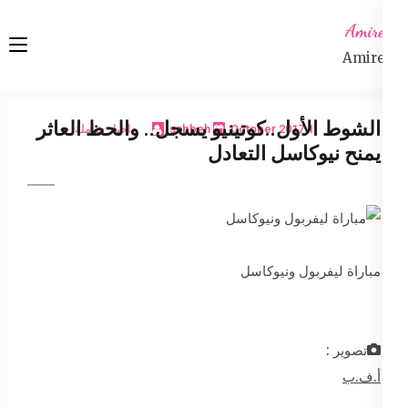
Ski
Amireta
t
Amireta
conten
(Pres
Enter
الشوط الأول..كوتينيو يسجل.. والحظ العاثر
1 October 2017
sabbeh
اخبار شاملة
يمنح نيوكاسل التعادل
مباراة ليفربول ونيوكاسل
تصوير :
أ.ف.ب