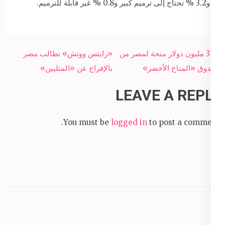
و3.2 % تحتاج إلى ترميم كبير و0.8 % غير قابلة للترميم.
Post
31.4 مليون دولار منحة لمصر من
«رايتس ووتش» تطالب مصر
navigation
صندوق «المناخ الأخضر»
بالإفراج عن «المثليين»
LEAVE A REPLY
You must be
logged in
to post a comment.