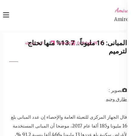
Ski
Amireta
t
Amireta
conten
(Pres
Enter
المبانى: 16 مليوناً.. 13.7% منها تحتاج
1 October 2017
sabbeh
اخبار شاملة
لترميم
تصوير :
طارق وجيه
قال الجهاز المركزى للتعبئة العامة والإحصاء إن عدد المبانى بلغ
16 مليونا و185 ألفا عام 2017، موضحا أن المبانى المستخدمة
لأغراض سكنية بلغ عددها 13 مليونا و466 ألفا بنسبة 91.2 %،