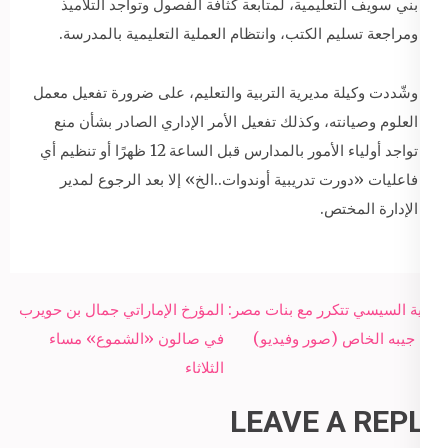
بني سويف التعليمية، لمتابعة كثافة الفصول وتواجد التلاميذ
ومراجعة تسليم الكتب، وانتظام العملية التعليمية بالمدرسة.
وشّددت وكيلة مديرية التربية والتعليم، على ضرورة تفعيل معمل
العلوم وصيانته، وكذلك تفعيل الأمر الإداري الصادر بشأن منع
تواجد أولياء الأمور بالمدارس قبل الساعة 12 ظهرًا أو تنظيم أي
فاعليات «دورت تدريبية أوندوات..الخ» إلا بعد الرجوع لمدير
الإدارة المختص.
Post
هدية السيسي تتكرر مع بنات مصر:
المؤرخ الإماراتي جمال بن حويرب
navigation
من جيبه الخاص (صور وفيديو)
في صالون «الشموع» مساء
الثلاثاء
LEAVE A REPLY