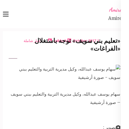
Ski
Amireta
t
Amireta
conten
(Pres
Enter
«تعليم بني سويف» توجه باستغلال
1 October 2017
sabbeh
اخبار شاملة
«الفراغات»
سهام يوسف عبدالله، وكيل مديرية التربية والتعليم ببني سويف
– صورة أرشيفية
تصوير :