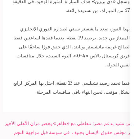
وسجل «دي بروين» هدف المباراة المثيرة الوحيد، في الدقيقة
67 من المباراة، من تسديدة رائعة.
بهذا الفوز، صعد مانشستر سيتي لصدارة الدوري الإنجليزي
الممتاز من جديد، برصيد 19 نقطة، بعدما فقدها لساعتين فقط
لصالح غريمه مانشستر يونايتد، الذي حقق فوزًا ساحقًا على
فريق كريستال بالاس «4-0»، اليوم السبت، خلال منافسات
نفس الجولة.
فيما تجمد رصيد تشيلسي عند 13 نقطة، احتل بها المركز الرابع
بشكل مؤقت، لحين انتهاء باقي منافسات المرحلة.
Post
اليمن تشيد بدعم مصر: تتعاطى مع
«طاهر» يحضر مران الأهلي الأخير
navigation
قرار مجلس حقوق الإنسان بجنيف
في سوسة قبل مواجهة النجم