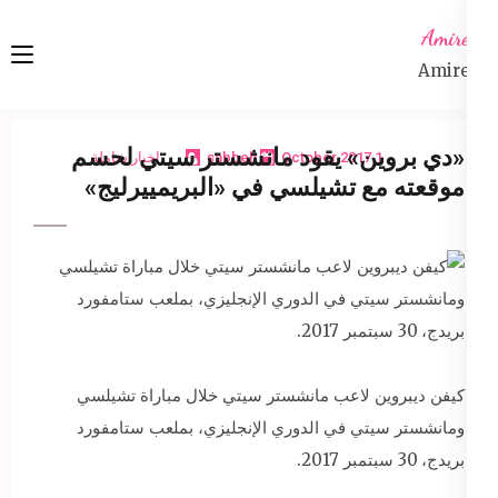
Ski
Amireta
t
Amireta
conten
(Pres
Enter
«دي بروين» يقود مانشستر سيتي لحسم
1 October 2017
sabbeh
اخبار شاملة
موقعته مع تشيلسي في «البريمييرليج»
كيفن ديبروين لاعب مانشستر سيتي خلال مباراة تشيلسي
ومانشستر سيتي في الدوري الإنجليزي، بملعب ستامفورد
بريدج، 30 سبتمبر 2017.