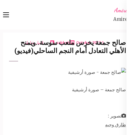
Ski
Amireta
t
Amireta
conten
(Pres
Enter
صالح جمعة يخرس ملعب سوسة..ويمنح
1 October 2017
sabbeh
اخبار شاملة
الأهلي التعادل أمام النجم الساحلي(فيديو)
صالح جمعة – صورة أرشيفية
تصوير :
طارق وجيه