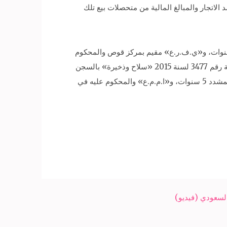
تهم أقروا بحيازتهم المخدرات بقصد الاتجار والمبالغ المالية من متحصلات بيع تلك
بط «م.ع.م.م»، مقيم بمركز قنا، ومحكوم عليه في الجناية رقم 9230 لسنة 2013 تشكيل عصابة بالسجن المشدد 3 سنوات، و«ي.ف.ر.ع» مقيم بمركز قوص والمحكوم
عليه في الجناية رقم 4552 لسنة 2016 «سرقة بالإكراه» بالسجن المؤبد، و«ع.ن» مقيم بمركز دشنا والمحكوم عليه في الجناية رقم 3477 لسنة 2015 «سلاح وذخيرة» بالسجن
المشدد 3 سنوات، و«أ.ع.ح.ا» مقيم بمركز دشنا والمحكوم عليه في الجناية رقم 5944 لسنة 2016 «سلاح وذخيرة» بالسجن المشدد 5 سنوات، و«ا.م.م.ع» والمحكوم عليه في
 السعودي (فيديو)