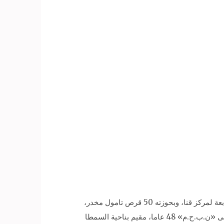
تلقى اللواء علاء محمود العياط، مدير أمن قنا، إخطاراً يفيد بضبط عامل يدعى «م.ع.م.م»، 35 عاما، مقيم بناحية أولاد عمرو التابعة لمركز قنا، وبحوزته 50 قرص تامول مخدر،
و4020 جنيها، و«إ.س.أ.س» 17 عاما مقيم في بندر قنا وبحوزته 10 قطع حشيش و700 جنيه، وهاتف محمول، وضبط عامل يدعى «ن.ب.ح.م» 48 عاما، مقيم بناحية السمطا