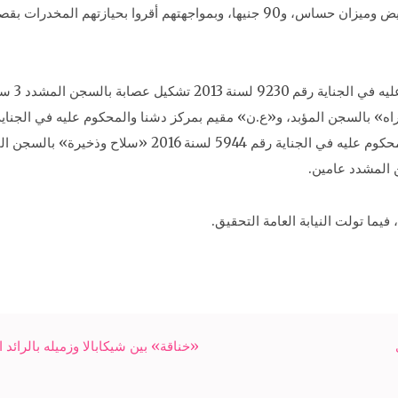
بمركز دشنا، وبحوزته 8 قطع أفيون، و3 قطع سلاح أبيض وميزان حساس، و90 جنيها، وبمواجه
كما تم ض
فيما تولت النيابة العامة التحقيق.
«خناقة» بين شيكابالا وزميله بالرائد