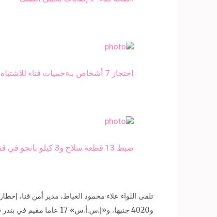
احتجاز 7 أشخاص بـ«حميات قنا» للاشتباه في إصابتهم بـ«حمى الضنك»
ضبط 13 قطعة سلاح و3 كيلو بانجو في قنا