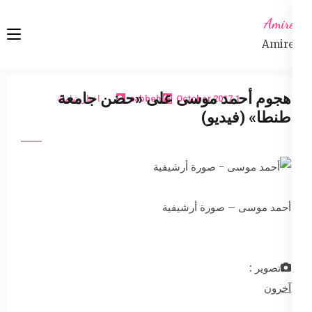
Ski
Amireta
t
Amireta
conten
(Pres
Enter
هجوم أحمد موسى على «حضن جامعة
1 October 2017
sabbeh
اخبار شاملة
طنطا» (فيديو)
أحمد موسى – صورة أرشيفية
تصوير :
آخرون