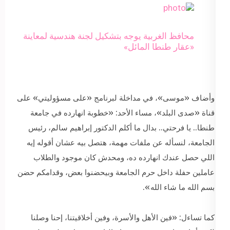
محافظ الغربية يوجه بتشكيل لجنة هندسية لمعاينة
«عقار طنطا المائل»
وأضاف «موسى»، في مداخلة لبرنامج «على مسؤوليتي» على
قناة «صدى البلد»، مساء الأحد: «خطوبة انهارده في جامعة
طنطا.. يا فرحتي.. بدال ما أكلم الدكتور إبراهيم سالم، رئيس
الجامعة، لنسأله عن ملفات مهمة، هتصل بيه عشان أقوله إيه
اللي حصل عندك انهارده ده، ومحدش كان موجود والطلاب
عاملين حفلة داخل حرم الجامعة وبيحضنوا بعض، وقدامكم حضن
بسم الله ما شاء الله».
كما تساءل: «فين الأهل والأسرة، وفين أخلاقيتنا، إحنا وصلنا