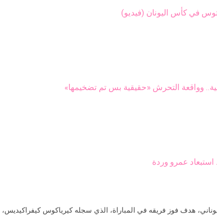
يتوس في كأس اليونان (فيديو)
نية.. وواقعة التحرش «حقيقية بس تم تضخيمها»
استبعاد عمرو وردة
، هدف فوز فريقه في المباراة، الذي سجله كيرياكوس كيفراكيديس، في الدقيقة 60 