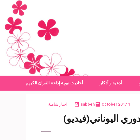
أدعية و أذكار
أحاديث نبوية
إذاعة القران الكريم
1 October 2017
sabbeh
اخبار شاملة
ري اليوناني(فيديو)