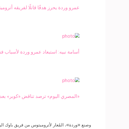
عمرو وردة يحرز هدفًا قاتلًا لفريقه أتروم
أسامة نبيه: استبعاد عمرو وردة لأسباب ف
«المصري اليوم» ترصد تناقض «كوبر» بعد 
وصنع «وردة»، المُعار لأتروميتوس من فريق باوك اليوناني