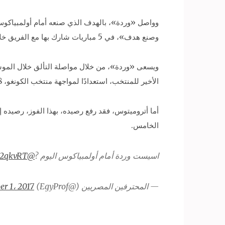
وصنع هدف»، في 5 مباريات شارك بها مع الفريق خلال الموسم الحالي حتى الأن.
ويسعى «وردة»، من خلال مواصلة التألق خلال الموسم
الأخير للمنتخب، استعدادًا لمواجهة منتخب الكونغو، 8 أكتوبر المقبل، ضمن منافسات الجولة الخامسة من تصفيات كأس العالم 2018 بروسيا.
الخامس.
اسيست وردة أمام أولمبياكوس اليوم ?
@AmrWarda10
a2qkvRT
— المحترفين المصريين (@EgyProf)
er 1، 2017