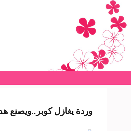
Ski
t
conten
(Pres
Enter
وردة يغازل كوبر..ويصنع هد