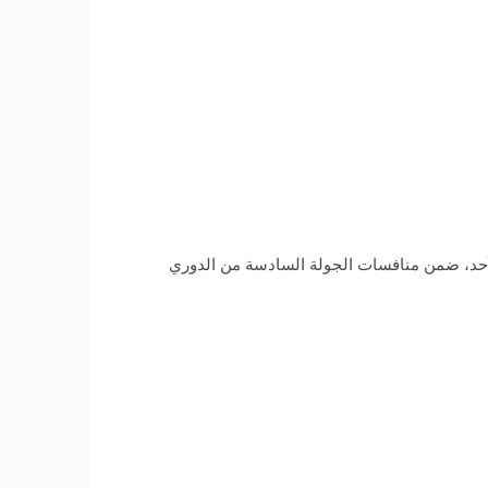
يتوس اليوناني والمنتخب الوطني، فريقه للفوز على فريق أولمبياكوس بنتيجة «1-0»، اليوم الأحد، ضمن منافسات الجولة السادسة من الدوري