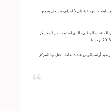
وواصل «وردة»، بالهدف الذي صنعه أمام أولمبياكوس، تألقه مع أتروميتوس خلال منافسات الموسم الحالي، حيث رفع رصيده مساهمته التهديفية إلى 3 أهداف «سجل هدفين
ني للمنتخب الوطني، الذي استبعده من المعسكر
أما أتروميتوس، فقد رفع رصيده، بهذا الفوز، رصيده إلى 10 نقاط، احتل بها المركز الرابع في ترتيب الدوري اليوناني، فيما تجمد رصيد أولمبياكوس عند 8 نقاط، احتل بها المركز