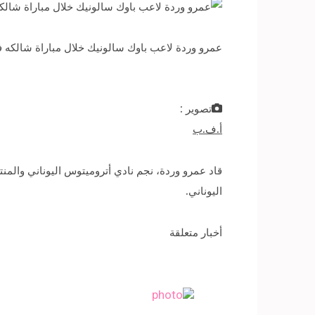
عمرو وردة لاعب باوك سالونيك خلال مباراة شالكه في لقاء العودة من ا
تصوير :
أ.ف.ب
اليوناني.
أخبار متعلقة