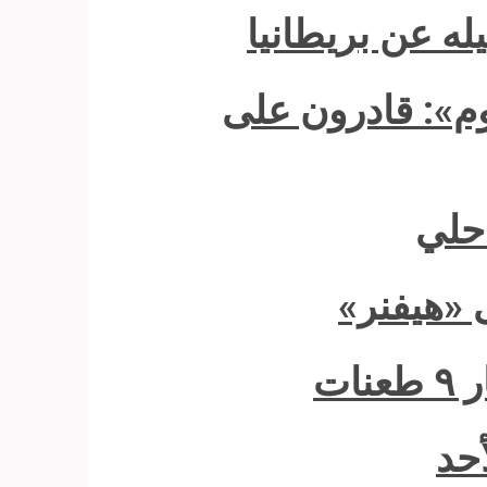
ه عن بريطانيا
2005 لـ«المصري اليوم»: قادرون على
احلي
 «هيفنر»
ات
أحد