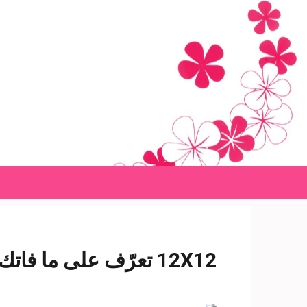
Ski
t
conten
(Pres
Enter
12X12 تعرّف على ما فاتك: كيف تعالج من حمى الضنك.. وقناة مجانية تنقل مباراة الأهلي