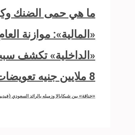
ما هي حمى الضنك وكيف
«المالية»: موازنة العام
«الداخلية» تكشف سبب
8 ملايين جنيه تعويضات تقديرية لضحايا موسم الحج
«خناقة» بين شيكابالا وزميله بالرائد السعودي (فيديو