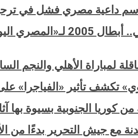
سم داعية مصري فشل في ترحيل
الأهلي والنجم الساحلي.. أبطال 
اقلة لمباراة الأهلي والنجم الس
» تكشف تأثير «الفياجرا» على
وريا الجنوبية بسيوة بها آثار ٩ طعن
نة مع جيش التحرير بدءًا من ال