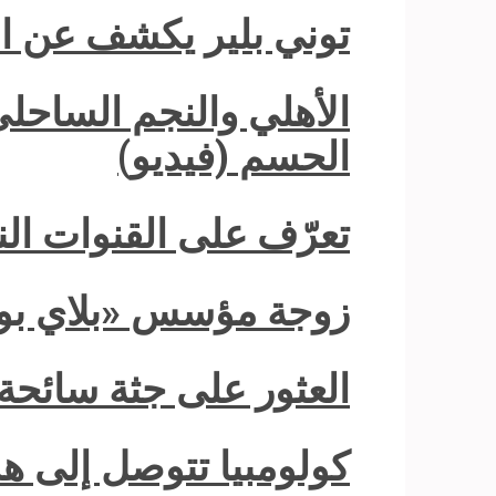
توني بلير يكشف عن ا
الحسم (فيديو)
تعرّف على القنوات الن
زوجة مؤسس «بلاي بوي
العثور على جثة سائحة من ك
كولومبيا تتوصل إلى هد