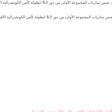
ـ8 لبطولة كأس الكونفدرالية الأفريقية، 25 يوليو 2015 – صورة أرشيفية