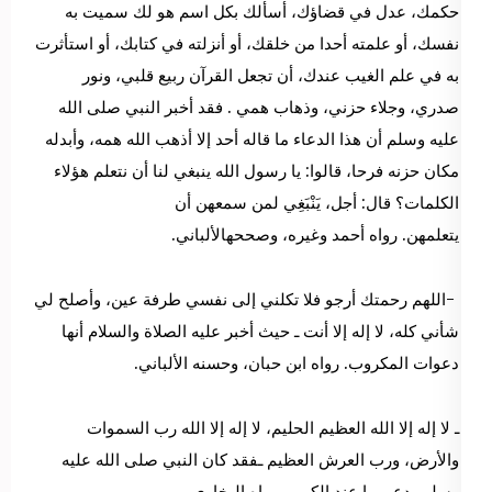
حكمك، عدل في قضاؤك، أسألك بكل اسم هو لك سميت به
نفسك، أو علمته أحدا من خلقك، أو أنزلته في كتابك، أو استأثرت
به في علم الغيب عندك، أن تجعل القرآن ربيع قلبي، ونور
صدري، وجلاء حزني، وذهاب همي . فقد أخبر النبي صلى الله
عليه وسلم أن هذا الدعاء ما قاله أحد إلا أذهب الله همه، وأبدله
مكان حزنه فرحا، قالوا: يا رسول الله ينبغي لنا أن نتعلم هؤلاء
الكلمات؟ قال: أجل، يَنْبَغِي لمن سمعهن أن
يتعلمهن. رواه أحمد وغيره، وصححهالألباني.
-اللهم رحمتك أرجو فلا تكلني إلى نفسي طرفة عين، وأصلح لي
شأني كله، لا إله إلا أنت ـ حيث أخبر عليه الصلاة والسلام أنها
دعوات المكروب. رواه ابن حبان، وحسنه الألباني.
ـ لا إله إلا الله العظيم الحليم، لا إله إلا الله رب السموات
والأرض، ورب العرش العظيم ـفقد كان النبي صلى الله عليه
وسلم يدعو بها عند الكرب. رواه البخاري.