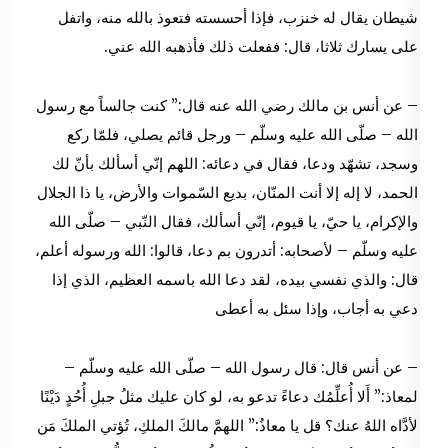
شيطان يقال له خنزب، فإذا أحسسته فتعوذ بالله منه، واتفل
على يسارك ثلاثا، قال: ففعلت ذلك فأذهبه الله عني.
– عن أنس بن مالك رضي الله عنه قال:” كنت جالساً مع رسول
الله – صلّى الله عليه وسلّم – ورجل قائم يصلي، فلمّا ركع
وسجد، تشهّد ودعا، فقال في دعائه: اللهم إنّي أسألك بأنّ لك
الحمد، لا إله إلا أنت المنّان، بديع السّموات والأرض، يا ذا الجلال
والإكرام، يا حيّ، يا قيوم، إنّي أسألك، فقال النّبي – صلّى الله
عليه وسلّم – لأصحابه: أتدرون بم دعا، قالوا: الله ورسوله أعلم،
قال: والذي نفسي بيده، لقد دعا الله باسمه العظيم، الذي إذا
دعي به أجاب، وإذا سئل به أعطى
– عن أنس قال: قال رسول الله – صلّى الله عليه وسلّم –
لمعاذ:” أَلا أُعلِّمُك دعاءً تدعو به، لو كان عليك مثلُ جبلِ أُحُدٍ دَيْنًا
لأدَّاه اللهُ عنك؟ قل يا معاذُ:” اللهمَّ مالكَ الملكِ، تُؤتي الملكَ مَن