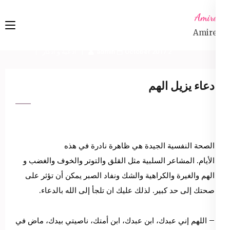
Ski
Amireta
t
Amireta
conten
(Pres
2 October 2017
admin
أدعية و أذكار
Enter
دعاء يزيل الهم
الصحة النفسية الجيدة هي ظاهرة نادرة في هذه
الأيام. المشاعر السلبية مثل القلق والتوتر والخوف والغضب و
الهم والغيرة والكراهية والشك ونفاد الصبر يمكن أن تؤثر على
صحتك إلى حد كبير. لذلك عليك ان تلجأ إلى الله بالدعاء.
– اللهم إني عبدك، ابن عبدك، ابن أمتك، ناصيتي بيدك، ماض في