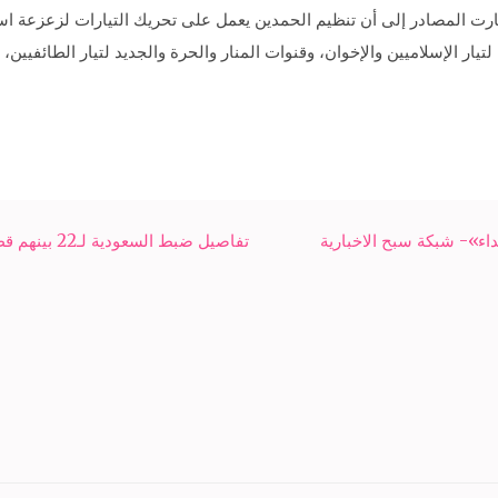
ت المصادر إلى أن تنظيم الحمدين يعمل على تحريك التيارات لزعزعة است
يار الإسلاميين والإخوان، وقنوات المنار والحرة والجديد لتيار الطائفيين، 
ء»- شبكة سبح الاخبارية
تفاصيل ضبط السعودية لـ22 بينهم قطري حاولوا تأليب الرأي العام- شبكة سبح الاخبارية