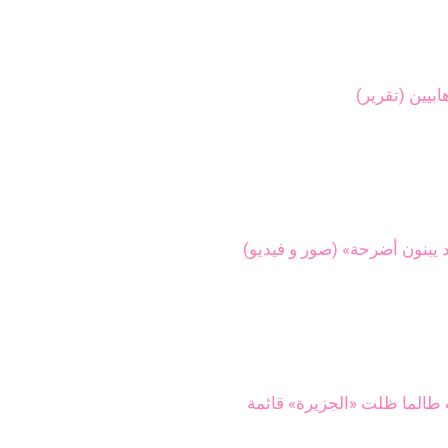
بيين (تقرير)
يبنون أضرحة» (صور و فيديو)
الما ظلت «الجزيرة» قائمة