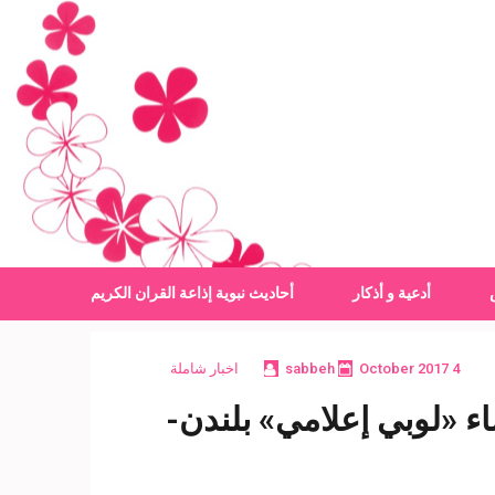
أدعية و أذكار
أحاديث نبوية
إذاعة القران الكريم
4 October 2017
sabbeh
اخبار شاملة
 «لوبي إعلامي» بلندن-