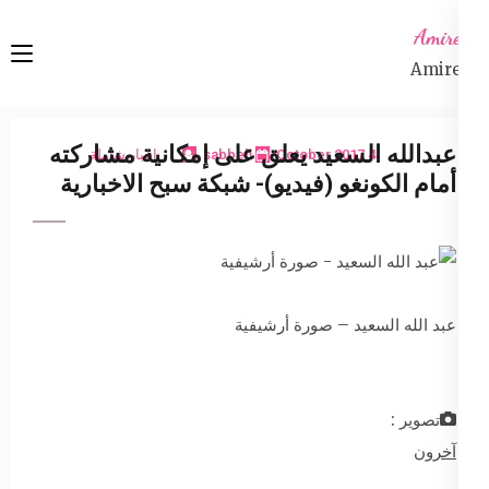
Ski
Amireta
t
Amireta
conten
(Pres
Enter
عبدالله السعيد يعلق على إمكانية مشاركته
4 October 2017
sabbeh
اخبار شاملة
أمام الكونغو (فيديو)- شبكة سبح الاخبارية
عبد الله السعيد – صورة أرشيفية
تصوير :
آخرون