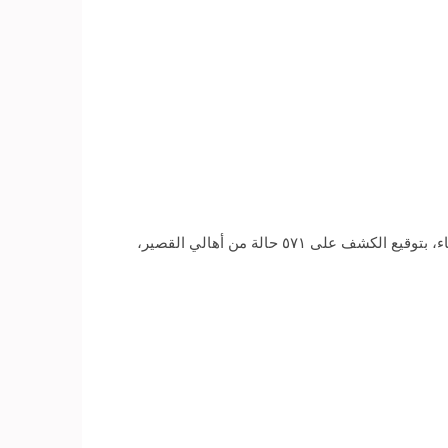
أكد الدكتور عباس منصور، رئيس جامعة جنوب الوادي، أن القافلة الطبية التي أرسلتها الجامعة لمستشفى القصير قامت، الأربعاء، بتوقيع الكشف على ٥٧١ حالة من أهالي القصير،