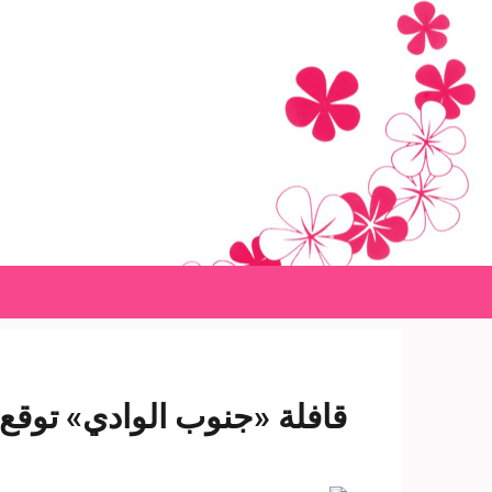
Ski
t
conten
(Pres
Enter
قافلة «جنوب الوادي» توقع الكشف على ٥٧١ مريضًا با