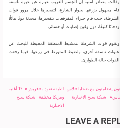
وقالت مصادر أمنية إن الجسم الغريب عبارة عن عبوة ناسفة
قام مجهول بزرعها بجوار الشارع، لتفجيرها خلال مرور قوات
الشرطة، حيث قام خبراء المفرقعات بتفجيرها، محدثة دويًا هائلًا
ودخانًا كثيفًا، دون وقوع إصابات أو خسائر.
وتقوم قوات الشرطة بتمشيط المنطقة المحيطة للبحث عن
عبوات ناسفة أخرى، ولضبط المتورط في زرعها، فيما رفعت
القوات حالة الطوارئ.
Post
فنانون يتضامنون مع ضحايا «لاس
لطيفة تعود بـ«فريش»: 13 أغنية
navigation
فيجاس»- شبكة سبح الاخبارية
ومزيكا مختلفة- شبكة سبح
الاخبارية
LEAVE A REPLY