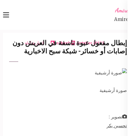
Ski
Amireta
t
Amireta
conten
(Pres
Enter
إبطال مفعول عبوة ناسفة في العريش دون
5 October 2017
sabbeh
اخبار شاملة
إصابات أو خسائر- شبكة سبح الاخبارية
صورة أرشيفية
تصوير :
تحسين بكر