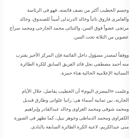
وحسم الخطيب أكثر من نصف قائمته، فهو فى الرئاسة
والعامرى فاروق نائباً وخالد الدرندلى أميناً للصندوق، وخالد
مرتجى عضواً فوق السن، والثنائى محمد الجارحى ومحمد سراج
عضوين من الثلاثة تحت السن.
ووفقاً لمصدر مسؤول داخل القائمة فإن المركز الأخير يقترب
منه أحمد مصطفى نجل قائد الفريق السابق للكرة الطائرة
النسائية الإعلامية الحالية هناء حمزة.
وعلمت «المصرى اليوم» أن الخطيب يفاضل، خلال الأيام
الجارية، بين ثمانية أسماء هى: رانيا علوانى وطارق قنديل
ومحمد شوقى ومحمد الغزاوى وخالد عبدالقادر وإبراهيم
الكفراوى ومحمد الدماطى وجوهر نبيل، كما تظهر فى الصورة
منى عبدالكريم، لاعبة الكرة الطائرة السابقة بالنادى.