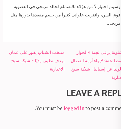
وسيتم اختيار 5 من هؤلاء للانضمام لخالد مرتجى فى العضوية
فوق السن، واقتربت علوانى كثيراً من حسم مقعدها بدورها مثل
مرتجى.
Post
برشلونة يرعى لجنة «الحوار
منتخب الشباب يفوز على عمان
navigation
والمصالحة» لإنهاء أزمة انفصال
بهدف نظيف وديًا - شبكة سبح
كتالونيا عن إسبانيا- شبكة سبح
الاخبارية
الاخبارية
LEAVE A REPLY
You must be
logged in
to post a comment.