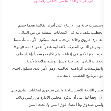
في عزاء والدة نجمي الأهلي (فيديو)
وسيطرت حالة من الارتياح على أفراد القائمة بعدما حسم
الخطيب ملف نائبه فى الانتخابات المقبلة من بين الثنائى
العامرى فاروق وخالد مرتجى، حيث سيكون الأول نائباً، بينما
سيخوض الثانى المعركة الانتخابية عضواً ضمن قائمة «بيبو»
بعدما نجح الأخير فى إقناعه، وتم تكليفه رسمياً بإعداد ملف
لعلاقات النادى الخارجية وسبل توطيد صلاته بالأندية
والمؤسسات الرياضية العالمية، وهو الأمر الذى سيكون إحدى
مواد برنامج الخطيب الانتخابى.
وتنص اللائحة الاسترشادية والتى ستجرى انتخابات النادى حتى
الآن وفقاً لها على أن يتكون مجلس الإدارة من رئيس ونائب
وأمين صندوق و6 أعضاء فوق السن و3 تحت السن.