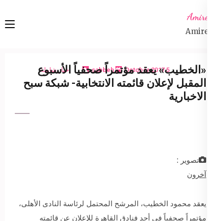
Ski
Amireta
t
Amireta
conten
(Pres
Enter
«الخطيب» يعقد مؤتمراً صحفياً الأسبوع
5 October 2017
sabbeh
اخبار شاملة
المقبل لإعلان قائمته الانتخابية- شبكة سبح
الاخبارية
تصوير :
آخرون
يعقد محمود الخطيب، المرشح المحتمل لرئاسة النادى الأهلى،
مؤتمراً صحفياً فى أحد فنادق القاهرة للإعلان عن قائمته