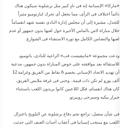
«ماركا» الإسبانية إنه فى نادٍ كبير مثل برشلونة سيكون هناك
دائماً اختلاف فى الرأى، مما يجعل أى تحرك لبارتوميو مثيراً
للجدل، مشيرة إلى أن مجلس إدارة النادى نفسه شهد انقساماً
خلال مباراة لاس بالماس الأخيرة حول لعبها بدون جمهور أو عدم
لعبها والتضامن الكامل مع ثورة الاستفتاء فى الشوارع.
ودعت مجموعة «مانيفيست فب» الراعية للنادى، باتوميو،
للاستقالة بعد موافقته على خوض المباراة بدون جمهور، مدعية
أن تهديد الاتحاد الإسبانى بخصم 6 نقاط من الفريق وغرامة 12
ألف يورو لم تكن ذات قيمة.. وحتى فى غرفة ملابس الفريق،
كان هناك انقسام، فكل اللاعبين كانوا يريدون اللعب باستثناء
جيرار بيكيه وسيرجى روبيرتو.
فى شأن متصل، تراجع نجم دفاع برشلونة عن التلويح باعتزال
اللعب مع منتخب إسبانيا فى أعقاب أحداث العنف التى حدثت