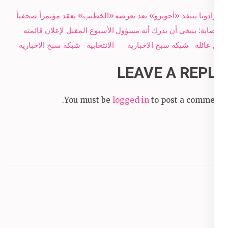
Post
مارادونا ينتقد «أجويرو» بعد تعرضه
«الخطيب» يعقد مؤتمراً صحفياً
navigation
للإصابة: ينبغي أن يدرك أنه مسؤول
الأسبوع المقبل لإعلان قائمته
عن عائلة- شبكة سبح الاخبارية
الانتخابية- شبكة سبح الاخبارية
LEAVE A REPLY
You must be
logged in
to post a comment.