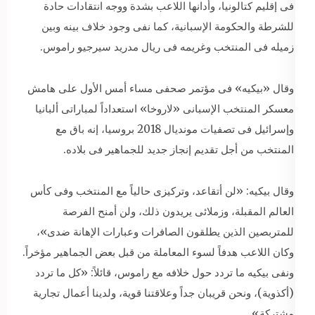
فى إقليم كتالونيا، وأدانها اللاعب بشدة ووجه انتقادات حادة
للشرطة والحكومة الإسبانية، كما نفى وجود خلاف بينه وبين
زميله فى المنتخب وغريمه فى ريال مدريد سيرجيو راموس.
وقال «بيكيه» فى مؤتمر صحفى مساء أمس الأول على هامش
معسكر المنتخب الإسبانى «لاروخا» استعداداً لمباراتى ألبانيا
وإسرائيل فى تصفيات مونديال 2018 بروسيا، إنه باق مع
المنتخب من أجل تقديم إنجاز جديد للجماهير فى بلاده.
وقال بيكيه: «لن أتقاعد، وتركيزى حالياً مع المنتخب وفى كأس
العالم المقبلة، وزملائى يريدون ذلك، ولن أمنح الفرصة
للمتربصين الذين يطلقون الصافرات وعبارات الإهانة ضدى»،
وكان اللاعب هدفاً لسوء المعاملة من قبل بعض الجماهير مؤخراً.
ونفى بيكيه ما تردد حول خلافه مع راموس، قائلاً: «كل ما تردد
(أكذوية)، ونحن قريبان جداً وعلاقتنا قوية، ولدينا أعمال تجارية
مشتركة».