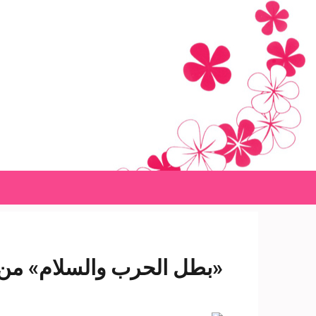
Ski
t
conten
(Pres
Enter
«بطل الحرب والسلام» من «