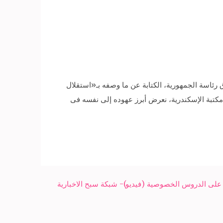
»، جملة كتبها الرئيس الراحل أنور السادات بخط يده، ليبدأ فى 4 ورقات، من أوراق رئاسة الجمهورية، الكتابة عن ما وصفه بـ«استقلال
 فى مكتبة الإسكندرية، نعرض أبرز عهوده إلى نفسه فى
على الدروس الخصوصية (فيديو)- شبكة سبح الاخبارية