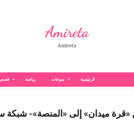
Amireta
Amireta
الرئيسية
منوعات
رياضة
قصص
قرة ميدان» إلى «المنصة»- شبكة سبح