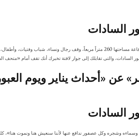
ور السادات
بجوار القبة السماوية بمكتبة الإسكندرية، وعلى باب قاعة مساحتها 260 متراً مربعاً، وقف ر
ور السادات، والتى تقابلك إلى جوار لافتة تخبرك أنك تقف أمام «متحف ا
» عن «أحداث يناير ويوم العبو
ور السادات
 وسماءه وشجره وكل عصفور ندافع عنها لأننا سنعيش هنا ونموت هنا»، كلم