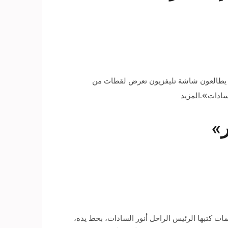
جال ونساء، شباب وفتيات، وأطفال، يطالعون شاشة تليفزيون تعرض لقطات من
لسادات».
المزيد
ر»
ات كتبها الرئيس الراحل أنور السادات، بخط يده،