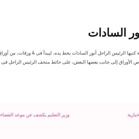
ور السادات
«الزنزانة 54 سجن قرة ميدان..17 يناير 1948
لى نفسه، وتتراص الأوراق إلى جانب بعضها البعض، على حائط متحف الرئيس الراحل
بارية
وزير التعليم يكشف عن موعد القضاء 