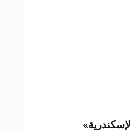
لإسكندرية»