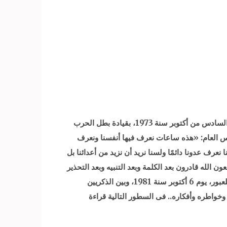
44 عاماً تمر غدا على ذكرى عبور القوات المسلحة المصرية قناة السويس، لاسترداد الأرض المحتلة من العدو الإسرائيلى، فى السادس من أكتوبر سنة 1973، بقيادة بطل الحرب
س العام: «هذه ساعات نعرف فيها أنفسنا ونعرف
نعرف عدونا دائمًا ولسنا نريد أن نزيد من أعدائنا بل
ون الله قادرون بعد الكلمة وبعد التنبيه وبعد التحذير
أن نوجه الضربة بعد الضربة». ويتزامن العبور أيضاً مع الذكرى 36 لاغتيال السادات أثناء العرض العسكرى، فى الذكرى السابعة للعبور، يوم 6 أكتوبر سنة 1981، وبين الذكريين
خواطره وأفكاره.. فى السطور التالية قراءة