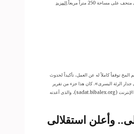
حة 250 متراً مربعاً.
المزيد
أى نشاط للقلب. وأظهر رسم المخ توقفاً كاملاً له عن العمل، تأكيداً لحدوث
جدار الرئة اليسرى». كان هذا جزء من تقرير
مستشفى القوات المسلحة بالمعادى، عن اغتيال الرئيس الراحل أنور السادات، والمتوفر على موقع الرئيس الراحل على شبكة الإنترنت (sadat.bibalex.org)، والذى أعدته
ى.. وأعلن استقلالى