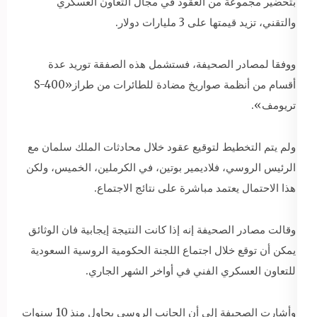
بتحضير مجموعة من العقود في مجال التعاون العسكري
والتقني، تزيد قيمتها على 3 مليارات دولار.
ووفقا لمصادر الصحيفة، فستشمل هذه الصفقة توريد عدة
أقسام من أنظمة صواريخ مضادة للطائرات من طراز«S-400
تريومف».
ولم يتم التخطيط لتوقيع عقود خلال محادثات الملك سلمان مع
الرئيس الروسي، فلاديمير بوتين، في الكرملين، الخميس، ولكن
هذا الاحتمال يعتمد مباشرة على نتائج الاجتماع.
وقالت مصادر الصحيفة إنه إذا كانت النتيجة إيجابية فان الوثائق
يمكن أن توقع خلال اجتماع اللجنة الحكومية الروسية السعودية
للتعاون العسكري الفني في أواخر الشهر الجاري.
وأشارت الصحيفة إلى أن الجانب الروسي يحاول منذ 10 سنوات