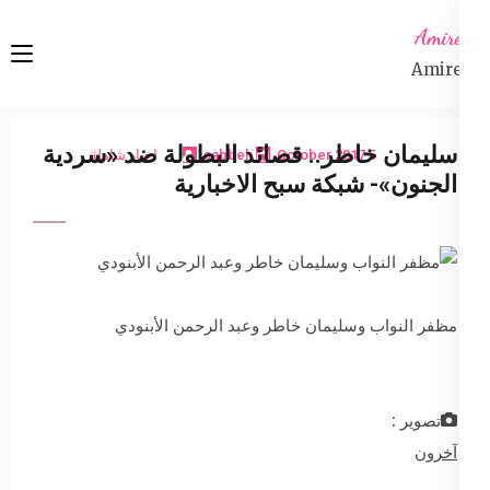
Ski
Amireta
t
Amireta
conten
(Pres
Enter
سليمان خاطر.. قصائد البطولة ضد «سردية
5 October 2017
sabbeh
اخبار شاملة
الجنون»- شبكة سبح الاخبارية
مظفر النواب وسليمان خاطر وعبد الرحمن الأبنودي
تصوير :
آخرون