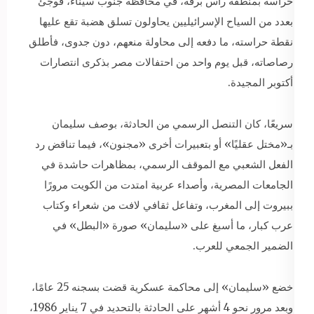
حراسة بمنطقة رأس برقة، في محافظة جنوب سيناء، فوجئ
بعدد من السياح الإسرائيليين يحاولون تسلق هضبة تقع عليها
نقطة حراسته، ما دفعه إلى محاولة منعهم، دون جدوى، فأطلق
رصاصاته، قبل يوم واحد من احتفالات مصر بذكرى انتصارات
أكتوبر المجيدة.
سريعًا، كان التنصل الرسمي من الحادثة، بوصف سليمان
بـ«مختل عقليًا» أو بتعبيرات أخرى «مجنون»، فيما تناقض رد
الفعل الشعبي مع الموقف الرسمي، بمظاهرات حاشدة في
الجامعات المصرية، وأصداء عربية امتدت من الكويت مرورًا
ببيروت إلى المغرب، وتفاعل ثقافي لافت من شعراء وكتاب
عرب كبار، ما أسبغ على «سليمان» صورة «البطل» في
الضمير الجمعي للعرب.
خضع «سليمان» إلى محاكمة عسكرية قضت بسجنه 25 عامًا،
وبعد مرور نحو 4 أشهر على الحادثة بالتحديد في 7 يناير 1986،