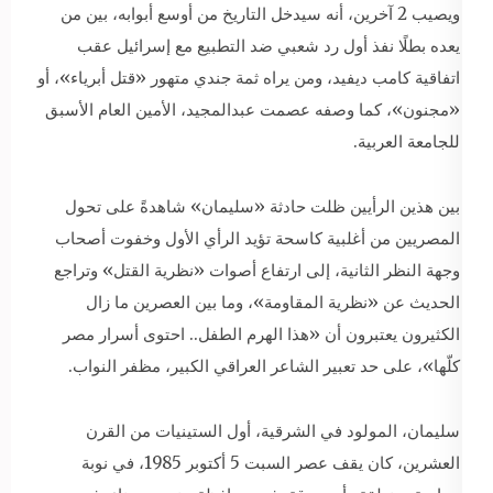
ويصيب 2 آخرين، أنه سيدخل التاريخ من أوسع أبوابه، بين من
يعده بطلًا نفذ أول رد شعبي ضد التطبيع مع إسرائيل عقب
اتفاقية كامب ديفيد، ومن يراه ثمة جندي متهور «قتل أبرياء»، أو
«مجنون»، كما وصفه عصمت عبدالمجيد، الأمين العام الأسبق
للجامعة العربية.
بين هذين الرأيين ظلت حادثة «سليمان» شاهدةً على تحول
المصريين من أغلبية كاسحة تؤيد الرأي الأول وخفوت أصحاب
وجهة النظر الثانية، إلى ارتفاع أصوات «نظرية القتل» وتراجع
الحديث عن «نظرية المقاومة»، وما بين العصرين ما زال
الكثيرون يعتبرون أن «هذا الهرم الطفل.. احتوى أسرار مصر
كلّها»، على حد تعبير الشاعر العراقي الكبير، مظفر النواب.
سليمان، المولود في الشرقية، أول الستينيات من القرن
العشرين، كان يقف عصر السبت 5 أكتوبر 1985، في نوبة