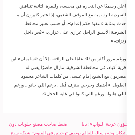
أعلن رسميًا عن انتحاره في محبسه، وللمرة الثانية تتناقض
السردية الرسمية مع الموقف الشعبي، إذ اعتبر كثيرون أن ما
حدث بمثابة «تنفيذ حكم إعدام»، أو حسب تعبير محافظ
الشرقية الأسبق الراحل عزازي على عزازي، «نُحر داخل
زنزانته».
ورغم مرور أكثر من 30 عامًا على الواقعة، إلا أن «سليمان» ابن
قرية أكياد، في محافظة الشرقية، مازال حاضرًا يغني له
مصريون مع الشيخ إمام عيسى من كلمات الشاعر محمود
الطويل: «أضمك وجرحي بينزف قُبل.. برغم اللي خانوا.. ورغم
اللي هانوا.. ورغم اللي كانوا في غاية الخجل».
Post
«شؤون عربية النواب»: بابا
ضبط صاحب مصنع حلويات دون
navigation
الفاتيكان وجه رسالة للعالم بوصف
ترخيص في الفيوم- شبكة سبح