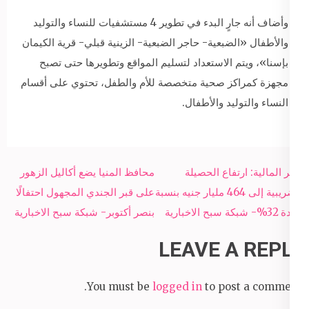
وأضاف أنه جارٍ البدء في تطوير 4 مستشفيات للنساء والتوليد
والأطفال «الضبعية- حاجر الضبعية- الزينية قبلي- قرية الكيمان
بإسنا»، ويتم الاستعداد لتسليم المواقع وتطويرها حتى تصبح
مجهزة كمراكز صحية متخصصة للأم والطفل، تحتوي على أقسام
النساء والتوليد والأطفال.
Post
وزير المالية: ارتفاع الحصيلة
محافظ المنيا يضع أكاليل الزهور
navigation
الضريبية إلى 464 مليار جنيه بنسبة
على قبر الجندي المجهول احتفالًا
زيادة 32%- شبكة سبح الاخبارية
بنصر أكتوبر- شبكة سبح الاخبارية
LEAVE A REPLY
You must be
logged in
to post a comment.