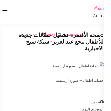
Ski
Amireta
t
Amireta
conten
(Pres
Enter
«صحة الأقصر»: تشغيل حضّانات جديدة
5 October 2017
sabbeh
اخبار شاملة
للأطفال بنجع عبدالعزيز- شبكة سبح
الاخبارية
حضانة أطفال – صورة أرشيفية
تصوير :
المصري اليوم