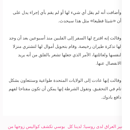
وأضافت أنه لم يقل أي شيء لها أو لم يقم بأي إجراء يدل على
أن «شيئا فظيعا» مثل هذا سيحدث.
وقالت إنه اقترح لها السفر إلى الفلبين منذ أسبوعين بعد أن وجد
لها تذكرة طيران رخيصة. وقام بتحويل أموال لها لتشتري منزلا
لنفسها ولعائلتها، الأمر الذي جعلها تشعر بالقلق من أنه يريد
الانفصال عنها.
وقالت إنها عادت إلى الولايات المتحدة طواعية وستتعاون بشكل
تام في التحقيق. وتقول الشرطة إنها يمكن أن تكون مفتاحا لفهم
دافع بادوك.
Post
سفير العراق لدى روسيا: لدينا كل
بوسي تكشف كواليس زوجها من