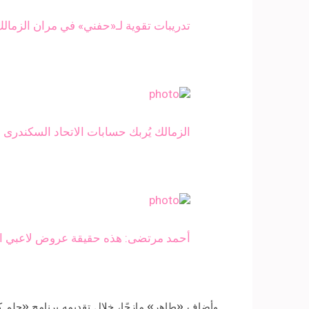
تدريبات تقوية لـ«حفني» في مران الزمالك
الزمالك يُربك حسابات الاتحاد السكندرى
أحمد مرتضى: هذه حقيقة عروض لاعبي ال
وأضاف «طاهر» مازحًا، خلال تقديمه برنامج «حلم ك