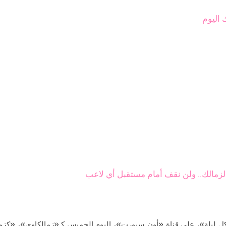
 اليوم
زمالك.. ولن نقف أمام مستقبل أي لاعب
ل ليلة»، على قناة «أون سبورت»، اليوم الخميس كـ«زمالكاوي»، «كزملك