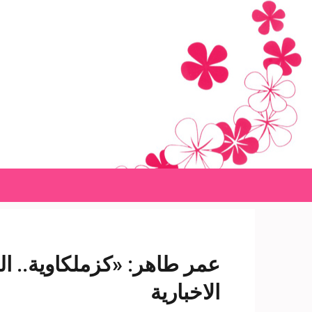
Ski
t
conten
(Pres
Enter
عمر طاهر: «كزملكاوية.. ال
الاخبارية