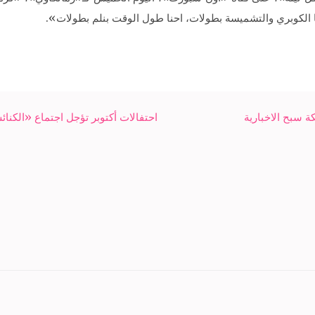
دنا الكوبري والتشميسة بطولات، احنا طول الوقت بنلم بطولات».
احتفالات أكتوبر تؤجل اجتماع «الكنا