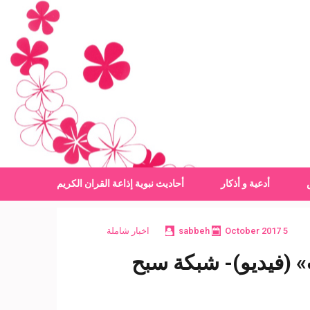
أدعية و أذكار
أحاديث نبوية
إذاعة القران الكريم
5 October 2017
sabbeh
اخبار شاملة
» (فيديو)- شبكة سبح