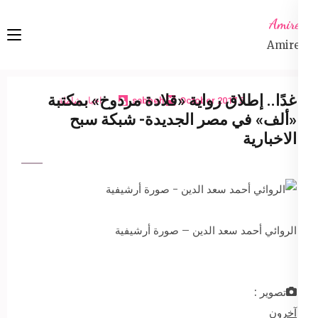
Ski
Amireta
t
Amireta
conten
(Pres
Enter
غدًا.. إطلاق رواية «قلادة مردوخ» بمكتبة
5 October 2017
sabbeh
اخبار شاملة
«ألف» في مصر الجديدة- شبكة سبح
الاخبارية
الروائي أحمد سعد الدين – صورة أرشيفية
تصوير :
آخرون