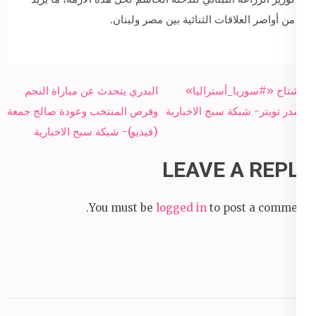
من أواصر العلاقات الثنائية بين مصر ولبنان.
Post
هاشتاج «#سوريا_أستراليا»
البدري يتحدث عن مباراة النجم
navigation
يتصدر تويتر- شبكة سبح الاخبارية
وفرص المنتخب وعودة صالح جمعة
(فيديو)- شبكة سبح الاخبارية
LEAVE A REPLY
You must be
logged in
to post a comment.