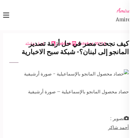
Ski
Amireta
t
Amireta
conten
(Pres
Enter
كيف نجحت مصر في حل أزمة تصدير
5 October 2017
sabbeh
اخبار شاملة
المانجو إلى لبنان؟- شبكة سبح الاخبارية
حصاد محصول المانجو بالإسماعيلية – صورة أرشيفية
تصوير :
أحمد شاكر