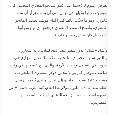
بفرض رسوم 50 سنتا على كيلو المانجو المصري المصدر، كان
يقوم بتحصيلها وكيلها في لبنان دون أي وجه حق أو أي سند
قانوني، وهو ما سبّب عائقا كبيرا أمام موسم تصدير المانجو
المصري، وأصبح المصدر المصري لا يحقق أي نوع من أنواع
الربح، بل كان يحقق خسائر فادحة.
وأشاد «شبل» بدور سفير مصر لدى لبنان، نزيه النجاري،
وبالدور شديد الاحترافية والجدية لمكتب التمثيل التجاري في
بيروت في التعامل مع هذه الأزمة، والذي نتج عنه حلها في وقت
قياسي، بتوفير أكثر من 5 ملايين دولار لمصدري المانجو في
مصر، وإعادة تصدير المانجو إلى لبنان، والذي يُتوقع أن يصل
العائد منه إلى 25 مليون دولار هذا العام، كما أعرب «شبل» عن
تقديره استجابة وزير الزراعة اللبناني لمطلب المصدرين
المصريين.