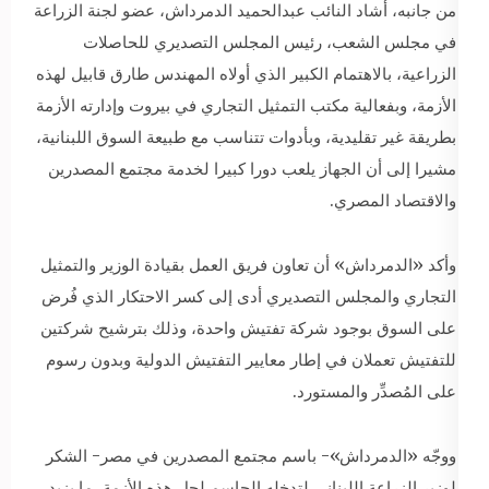
من جانبه، أشاد النائب عبدالحميد الدمرداش، عضو لجنة الزراعة
في مجلس الشعب، رئيس المجلس التصديري للحاصلات
الزراعية، بالاهتمام الكبير الذي أولاه المهندس طارق قابيل لهذه
الأزمة، وبفعالية مكتب التمثيل التجاري في بيروت وإدارته الأزمة
بطريقة غير تقليدية، وبأدوات تتناسب مع طبيعة السوق اللبنانية،
مشيرا إلى أن الجهاز يلعب دورا كبيرا لخدمة مجتمع المصدرين
والاقتصاد المصري.
وأكد «الدمرداش» أن تعاون فريق العمل بقيادة الوزير والتمثيل
التجاري والمجلس التصديري أدى إلى كسر الاحتكار الذي فُرض
على السوق بوجود شركة تفتيش واحدة، وذلك بترشيح شركتين
للتفتيش تعملان في إطار معايير التفتيش الدولية وبدون رسوم
على المُصدِّر والمستورد.
ووجّه «الدمرداش»- باسم مجتمع المصدرين في مصر- الشكر
لوزير الزراعة اللبناني لتدخله الحاسم لحل هذه الأزمة، ما يزيد