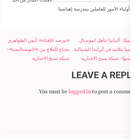
أولياء الأمور للعاملين بمدرسة إهناسيا
Post
رسميًا.. ألمانيا تتأهل لمونديال
«مرصد الإفتاء»: أيمن الظواهري
navigation
روسيا بثلاثية في أيرلندا الشمالية
يحتاج للعلاج من «النوستاليجيا»-
(فيديو)- شبكة سبح الاخبارية
شبكة سبح الاخبارية
LEAVE A REPLY
You must be
logged in
to post a comment.