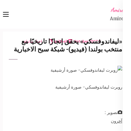
Ski
Amireta
t
Amireta
conten
(Pres
Enter
«ليفاندوفسكي» يحقق إنجازًا تاريخيًا مع
5 October 2017
sabbeh
اخبار شاملة
منتخب بولندا (فيديو)- شبكة سبح الاخبارية
روبرت ليفاندوفسكي- صورة أرشيفية
تصوير :
آخرون