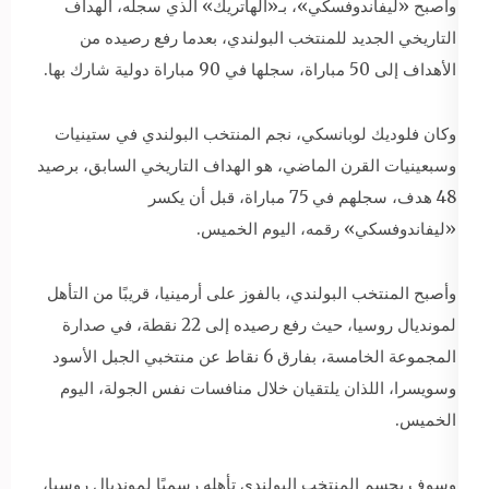
وأصبح «ليفاندوفسكي»، بـ«الهاتريك» الذي سجله، الهداف
التاريخي الجديد للمنتخب البولندي، بعدما رفع رصيده من
الأهداف إلى 50 مباراة، سجلها في 90 مباراة دولية شارك بها.
وكان فلوديك لوبانسكي، نجم المنتخب البولندي في ستينيات
وسبعينيات القرن الماضي، هو الهداف التاريخي السابق، برصيد
48 هدف، سجلهم في 75 مباراة، قبل أن يكسر
«ليفاندوفسكي» رقمه، اليوم الخميس.
وأصبح المنتخب البولندي، بالفوز على أرمينيا، قريبًا من التأهل
لمونديال روسيا، حيث رفع رصيده إلى 22 نقطة، في صدارة
المجموعة الخامسة، بفارق 6 نقاط عن منتخبي الجبل الأسود
وسويسرا، اللذان يلتقيان خلال منافسات نفس الجولة، اليوم
الخميس.
وسوف يحسم المنتخب البولندي تأهله رسميًا لمونديال روسيا،