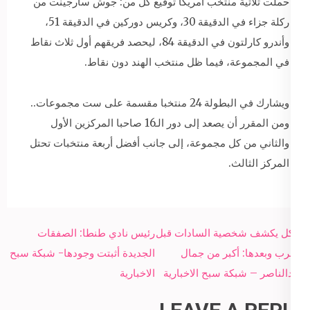
حملت ثلاثية منتخب أمريكا توقيع كل من: جوش سارجينت من
ركلة جزاء في الدقيقة 30، وكريس دوركين في الدقيقة 51،
وأندرو كارلتون في الدقيقة 84، ليحصد فريقهم أول ثلاث نقاط
في المجموعة، فيما ظل منتخب الهند دون نقاط.
ويشارك في البطولة 24 منتخبا مقسمة على ست مجموعات..
ومن المقرر أن يصعد إلى دور الـ16 صاحبا المركزين الأول
والثاني من كل مجموعة، إلى جانب أفضل أربعة منتخبات تحتل
المركز الثالث.
Post
هيكل يكشف شخصية السادات قبل
رئيس نادي طنطا: الصفقات
navigation
الحرب وبعدها: أكبر من جمال
الجديدة أثبتت وجودها- شبكة سبح
عبدالناصر – شبكة سبح الاخبارية
الاخبارية