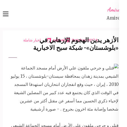
Ski
Amireta
t
Amireta
conten
(Pres
Enter
الأزهر يدين الهجوم الإرهابي في
6 October 2017
sabbeh
اخبار شاملة
«بلوشستان»- شبكة سبح الاخبارية
قتلي و جرحي ملقون علي الأرض أمام مسجد الجماعة الشيعي