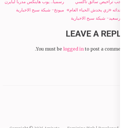
Post
سحب تراخيص سائق تاكسي
رسمياً.. يوب هاينكس مدرباً لبايرن
navigation
لارتدائه «زي يخدش الحياء العام»
ميونخ- شبكة سبح الاخبارية
ببورسعيد- شبكة سبح الاخبارية
LEAVE A REPLY
You must be
logged in
to post a comment.