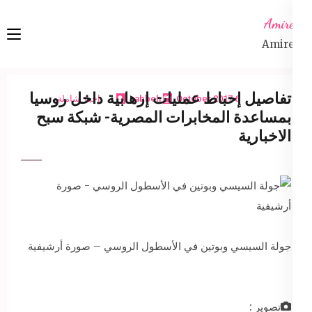
Ski
Amireta
t
Amireta
conten
(Pres
Enter
تفاصيل إحباط عمليات إرهابية داخل روسيا
6 October 2017
sabbeh
اخبار شاملة
بمساعدة المخابرات المصرية- شبكة سبح
الاخبارية
جولة السيسي وبوتين في الأسطول الروسي – صورة أرشيفية
تصوير :