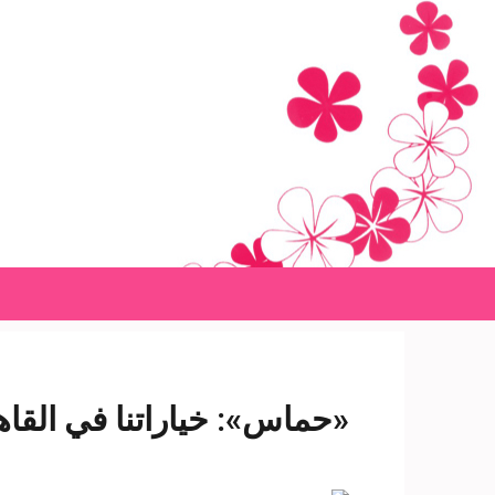
Ski
t
conten
(Pres
Enter
«حماس»: خياراتنا في القاهر