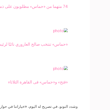
74 متهما من «حماس» مطلوبون على ذمة «اقتحام السجون»
«حماس» تنتخب صالح العاروري نائبًا لرئ
«فتح» و«حماس» فى القاهرة الثلاثاء
وشدد النونو، في تصريح له اليوم، «خياراتنا في حوار