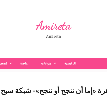
Amireta
Amireta
الرئيسية
منوعات
رياضة
قصص
ة «إما أن ننجح أو ننجح»- شبكة سبح ا