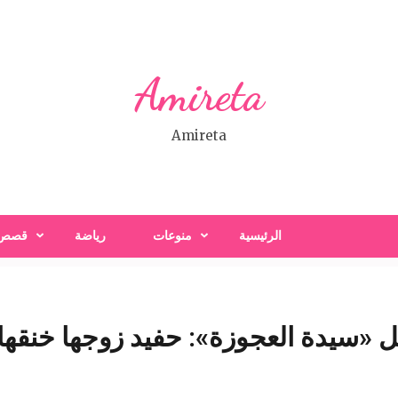
Amireta
Amireta
الرئيسية
منوعات
رياضة
قصص
 «سيدة العجوزة»: حفيد زوجها خنقه