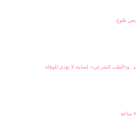
ريض طوخ
 و«الطب الشرعي»: إصابته لا تؤدي للوفاة