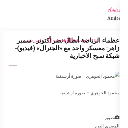
Ski
Amireta
t
Amireta
conten
(Pres
Enter
عظماء الرياضة أبطال نصر أكتوبر.. سمير
6 October 2017
sabbeh
اخبار شاملة
زاهر: معسكر واحد مع «الجنرال» (فيديو)-
شبكة سبح الاخبارية
محمود الجوهري – صورة أرشيفية
تصوير :
المصري اليوم