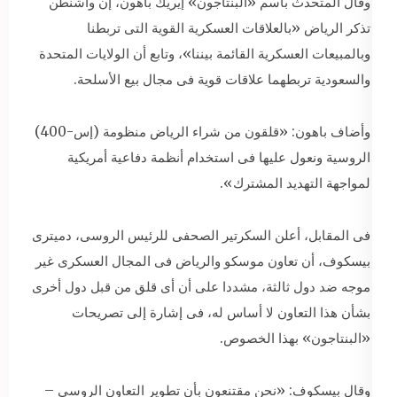
وقال المتحدث باسم «البنتاجون» إيريك باهون، إن واشنطن
تذكر الرياض «بالعلاقات العسكرية القوية التى تربطنا
وبالمبيعات العسكرية القائمة بيننا»، وتابع أن الولايات المتحدة
والسعودية تربطهما علاقات قوية فى مجال بيع الأسلحة.
وأضاف باهون: «قلقون من شراء الرياض منظومة (إس-400)
الروسية ونعول عليها فى استخدام أنظمة دفاعية أمريكية
لمواجهة التهديد المشترك».
فى المقابل، أعلن السكرتير الصحفى للرئيس الروسى، دميترى
بيسكوف، أن تعاون موسكو والرياض فى المجال العسكرى غير
موجه ضد دول ثالثة، مشددا على أن أى قلق من قبل دول أخرى
بشأن هذا التعاون لا أساس له، فى إشارة إلى تصريحات
«البنتاجون» بهذا الخصوص.
وقال بيسكوف: «نحن مقتنعون بأن تطوير التعاون الروسى –