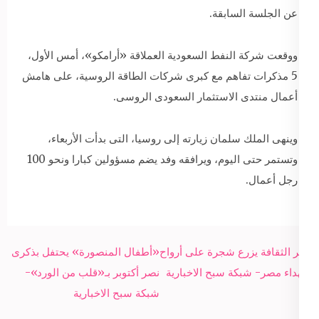
عن الجلسة السابقة.
ووقعت شركة النفط السعودية العملاقة «أرامكو»، أمس الأول،
5 مذكرات تفاهم مع كبرى شركات الطاقة الروسية، على هامش
أعمال منتدى الاستثمار السعودى الروسى.
وينهى الملك سلمان زيارته إلى روسيا، التى بدأت الأربعاء،
وتستمر حتى اليوم، ويرافقه وفد يضم مسؤولين كبارا ونحو 100
رجل أعمال.
Post
وزير الثقافة يزرع شجرة على أرواح
«أطفال المنصورة» يحتفل بذكرى
navigation
شهداء مصر- شبكة سبح الاخبارية
نصر أكتوبر بـ«قلب من الورد»-
شبكة سبح الاخبارية