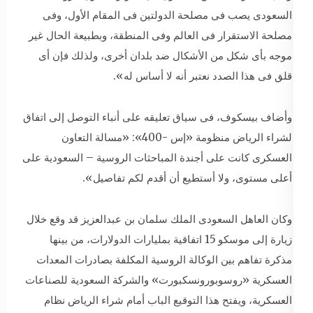
السعودى يصب فى مصلحة الدولتين فى المقام الأول، وفى
مصلحة الاستقرار فى العالم وفى المنطقة، وبطبيعة الحال غير
موجه بأى شكل من الأشكال ضد بلدان أخرى، ولذلك فإن أى
قلق فى هذا الصدد نعتبر أنه لا أساس له».
وأضاف بيسكوف، فى سياق تعليقه على أنباء التوصل إلى اتفاق
لشراء الرياض منظومة «إس -400»: «مسالة التعاون
العسكرى كانت على أجندة المباحثات الروسية – السعودية على
أعلى مستوى، ولا أستطيع أن أقدم لكم تفاصيل».
وكان العاهل السعودى الملك سلمان بن عبدالعزيز قد وقع خلال
زيارة إلى موسكو 15 اتفاقية بمليارات الدولارات، من بينها
مذكرة تفاهم بين الوكالة الروسية المكلفة بصادرات المعدات
العسكرية «روسوبورونسكبورت» والشركة السعودية للصناعات
العسكرية، ويفتح هذا التوقيع الباب أمام شراء الرياض نظام