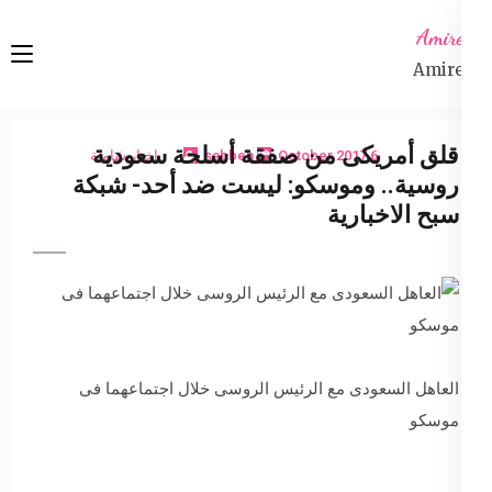
Ski
Amireta
t
Amireta
conten
(Pres
Enter
قلق أمريكى من صفقة أسلحة سعودية
6 October 2017
sabbeh
اخبار شاملة
روسية.. وموسكو: ليست ضد أحد- شبكة
سبح الاخبارية
العاهل السعودى مع الرئيس الروسى خلال اجتماعهما فى
موسكو