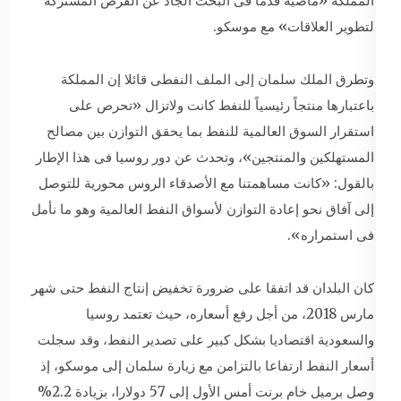
المملكة «ماضية قدما فى البحث الجاد عن الفرص المشتركة
لتطوير العلاقات» مع موسكو.
وتطرق الملك سلمان إلى الملف النفطى قائلا إن المملكة
باعتبارها منتجاً رئيسياً للنفط كانت ولاتزال «تحرص على
استقرار السوق العالمية للنفط بما يحقق التوازن بين مصالح
المستهلكين والمنتجين»، وتحدث عن دور روسيا فى هذا الإطار
بالقول: «كانت مساهمتنا مع الأصدقاء الروس محورية للتوصل
إلى آفاق نحو إعادة التوازن لأسواق النفط العالمية وهو ما نأمل
فى استمراره».
كان البلدان قد اتفقا على ضرورة تخفيض إنتاج النفط حتى شهر
مارس 2018، من أجل رفع أسعاره، حيث تعتمد روسيا
والسعودية اقتصاديا بشكل كبير على تصدير النفط، وقد سجلت
أسعار النفط ارتفاعا بالتزامن مع زيارة سلمان إلى موسكو، إذ
وصل برميل خام برنت أمس الأول إلى 57 دولارا، بزيادة 2.2%