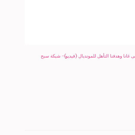
غانا وهدفنا التأهل للمونديال (فيديو)- شبكة سبح