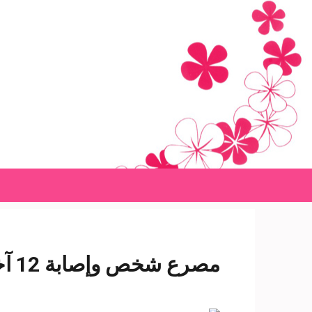
Ski
t
conten
(Pres
Enter
مصرع شخص وإصابة 12 آخرين في حادث انقلاب سيارة ببني سويف- شبكة سبح الاخبارية