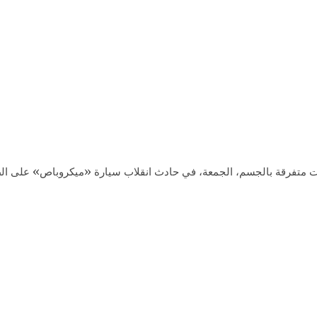
 آخرون بجروح وكدمات متفرقة بالجسم، الجمعة، في حادث انقلاب سيارة «ميكروباص»