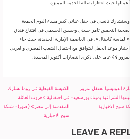
أعمالها حيث انتظرا بصالة الخدمة المميزة.
وستشارك نانسي في حفل غنائي كبير مساء اليوم الجمعة
بصحبة النجمين تامر حسني وحسين الجسمي في افتتاح فندق
«الماسة كابيتال»، في العاصمة الإدارية الجديدة، حيث جاء
اختيار موعد الحفل ليتوافق مع احتفال الشعب المصري والعربي
بمرور 44 عاما على ذكرى انتصارات أكتوبر المجيدة.
Post
سفارة إندونيسيا تحتفل بمرور
الكنيسة القبطية في روما تشارك
navigation
سفينتها الشراعية بميناء بورسعيد-
في احتفالية «هروب العائلة
شبكة سبح الاخبارية
المقدسة إلى مصر» (صور)- شبكة
سبح الاخبارية
LEAVE A REPLY