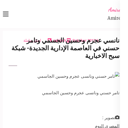
Ski
Amireta
t
Amireta
conten
(Pres
Enter
نانسي عجرم وحسين الجسمي وتامر
6 October 2017
sabbeh
اخبار شاملة
حسني في العاصمة الإدارية الجديدة- شبكة
سبح الاخبارية
تامر حسني ونانسى عجرم وحسين الجاسمي
تصوير :
المصري اليوم