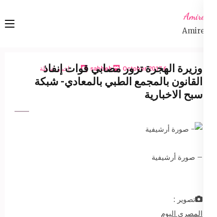
Ski
Amireta
t
Amireta
conten
(Pres
Enter
وزيرة الهجرة تزور مصابي قوات إنفاذ
6 October 2017
sabbeh
اخبار شاملة
القانون بالمجمع الطبي بالمعادي- شبكة
سبح الاخبارية
– صورة أرشيفية
تصوير :
المصري اليوم