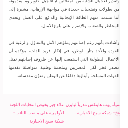
وتقدير للأجيال الشابة من المقاتلين أبناء جيل أكتوبر وما يقدمونه
من بطولات وتضحيات جديدة في مواجهة الإرهاب، مشيرة إلى
أننا نستمد منهم الطاقة الإيجابية والدافع على العمل وتحدي
المخاطر والصعاب والإصرار على بلوغ الآمال.
وأشادت بأنهم رغم إصابتهم يملؤهم الأمل والتفاؤل والرغبة في
العودة والأخذ بثأر الوطن، في إنكار فريد للذات، مؤكدة أن
الأعمال البطولية التي استمعت إليها عن ظروف إصابتهم تمثل
مصدر فخر لكل المصريين وملحمة وطنية متواصلة تقدمها
القوات المسلحة وأبناؤها دفاعًا عن الوطن وصَوْن مقدساته.
Post
رسمياً.. يوب هاينكس مدرباً لبايرن
علاء جبر يخوض انتخابات اللجنة
navigation
ميونخ- شبكة سبح الاخبارية
الأولمبية على منصب النائب-
شبكة سبح الاخبارية