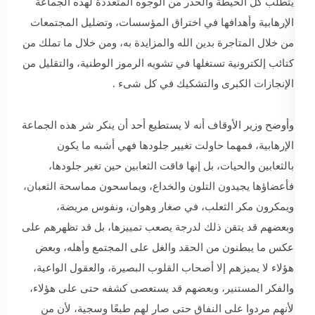
يتطلب كل الحيطة والحذر من الوجوه المتعددة لهذه الجماعة
الإرهابية وأهدافها في اختراق المؤسسات، وتضليل المجتمعات
من خلال المتاجرة بدين الله والمزايدة به، ومن خلال ما تملك من
كتائب إلكترونية تستغلها في تشويه الرموز الوطنية، والتقليل من
الإنجازات الكبرى والتشكيك في كل شىء .
وأوضح وزير الأوقاف أنه لا يستطيع أحد أن ينكر شر هذه الجماعة
الإرهابية، فمهما حاولت تغيير جلودها فهي أشبه ما يكون
بالثعابين والحيات، بل إنها فاقت الثعابين حين تغير جلودها،
فأعضاؤها يجيدون التلون والخداع، ويماسحون مماسحة الثعبان،
ويمكرون مكر الثعلب، في صغار وهوان، ونفوس مريضة،
وبعضهم قد يتقن ذلك لدرجة يصعب تمييزها، بل قد تظهرهم على
عكس ما يبطنون من الحقد والغل على المجتمع وأهله، وبعض
هؤلاء لا يميزهم إلا أصحاب القلوب البصيرة، والعقول الواعية،
والفكر المستنير، وبعضهم قد يستعصى كشفه حتى على هؤلاء،
لأنهم مردوا على النفاق حتى صار لهم طبعًا وسجية، لأن من