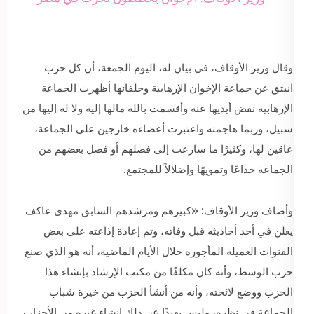
وقال وزير الأوقاف، في بيان له، اليوم الجمعة، أن كل حزب
انبثق عن جماعة الإخوان الإرهابية وحلفائها أظهرت الجماعة
الإرهابية نفض أيديها عنه وأقسمت بالله مالها إليه ولا له إليها من
سبيل، وربما هاجمته واعتبرت أعضاءه خارجين على الجماعة،
عاقين لها، وكثيرًا ما سارعت إلى فصلهم أو فصل بعضهم من
الجماعة خداعًا وتمويهًا وإضلالاً للمجتمع.
وأضاف وزير الأوقاف: «كبيرهم ومرشدهم السابق مهدى عاكف
يعلن في أحد أحاديثه قبل وفاته، وتم إعادة إذاعته على بعض
القنوات العميلة المأجورة خلال الأيام الماضية، أنه هو الذي صنع
حزب الوسط، وأنه كان مكلفًا من مكتب الإرشاد بإنشاء هذا
الحزب ووضع لائحته، وأنه من أنشأ الحزب من خيرة شباب
الجماعة في نظره، وليس بعيدًا عن ذلك إنشاء غيره من الأحزاب