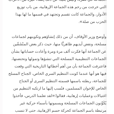
التي خرجت من رحم هذه الجماعة الإرهابية، من باب توزيع
الأدوار، والجماعة كانت تقسم وتجتهد في قسمها ما لها بهذا
الحزب من صلة».
وأوضح وزير الأوقاف، أن من ذلك إنشاؤهم وتكوينهم لجماعات
مسلحة، ونفض أيديهم ظاهريًّا منها، حيث ذكر بعض المنْشَقّين
عن الجماعة أنها فكرت ألف مرة ومرة وأعادت حساباتها بشأن
الجماعات التنظيمية المسلحة التي تنشؤها وتمولها وتحتضنها،
فاعترفت الجماعة بأن من أهم أخطائها التاريخية التي وقعت
فيها هو أنها عندما كونت التنظيم السري الخاص، الجناح المسلح
للجماعة، ربطته باسمها فسمته التنظيم السرى أو الجناح
الخاص للإخوان المسلمين، فنُسب إليها ما ارتكبه التنظيم من
اغتيالات وعمليات إرهابية، فقالوا:«لقد تعلمنا الدرس، فأخذوا
يُكَوِّنون الجماعات المسلحة ويسمونها بأسماء حركية غير
مرتبطة باسم الجماعة كحركة حسم الإرهابية، حتى لا تنسب