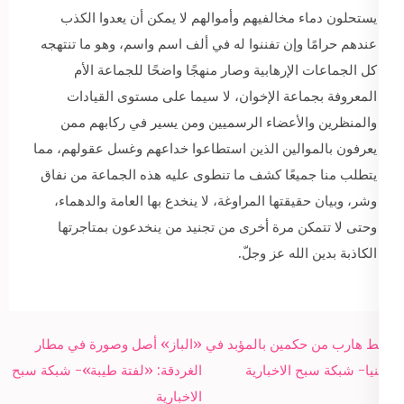
يستحلون دماء مخالفيهم وأموالهم لا يمكن أن يعدوا الكذب
عندهم حرامًا وإن تفننوا له في ألف اسم واسم، وهو ما تنتهجه
كل الجماعات الإرهابية وصار منهجًا واضحًا للجماعة الأم
المعروفة بجماعة الإخوان، لا سيما على مستوى القيادات
والمنظرين والأعضاء الرسميين ومن يسير في ركابهم ممن
يعرفون بالموالين الذين استطاعوا خداعهم وغسل عقولهم، مما
يتطلب منا جميعًا كشف ما تنطوى عليه هذه الجماعة من نفاق
وشر، وبيان حقيقتها المراوغة، لا ينخدع بها العامة والدهماء،
وحتى لا تتمكن مرة أخرى من تجنيد من ينخدعون بمتاجرتها
الكاذبة بدين الله عز وجلّ.
Post
ضبط هارب من حكمين بالمؤبد في
«الباز» أصل وصورة في مطار
navigation
المنيا- شبكة سبح الاخبارية
الغردقة: «لفتة طيبة»- شبكة سبح
الاخبارية