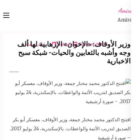
Ski
Amireta
t
Amireta
conten
(Pres
Enter
وزير الأوقاف: «الإخوان» الإرهابية لها ألف
6 October 2017
sabbeh
اخبار شاملة
وجه وأشبه بالثعابين والحيات- شبكة سبح
الاخبارية
افتتح الدكتور محمد مختار جمعة، وزير الأوقاف، معسكر أبو بكر
الصديق لتدريب الأئمة والواعظات، بالإسكندرية، 24 يوليو 2017.
– صورة أرشيفية