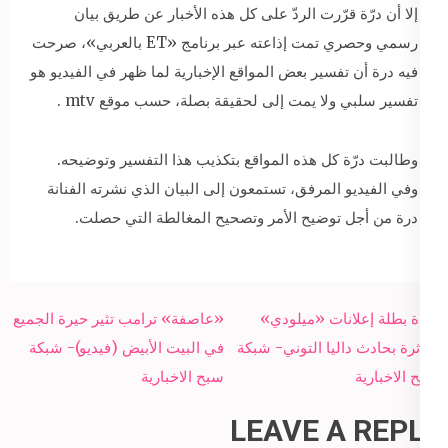
إلا أن درّة قرّرت الردّ على كل هذه الأخبار عن طريق بيان
رسمي وحصري تمت إذاعته عبر برنامج «ET بالعربي»، صرحت
فيه درة أن تفسير بعض المواقع الإخبارية لما ظهر في الفيديو هو
تفسير سلبي ولا يمت إلى لحقيقة بصلة، حسب موقع mtv .
وطالبت درّة كل هذه المواقع بتكذيب هذا التفسير وتوضيحه.
وفي الفيديو المرفق، تستمعون إلى البيان الذي نشرته الفنانة
درة من أجل توضيح الأمر وتصحيح المغالطة التي حصلت.
Post
وفاة بطلة إعلانات «ميلودي»
«عاصفة» ترامب تثير حيرة الجميع
navigation
متأثرة بحادث داليا التوني- شبكة
في البيت الأبيض (فيديو)- شبكة
سبح الاخبارية
سبح الاخبارية
LEAVE A REPLY