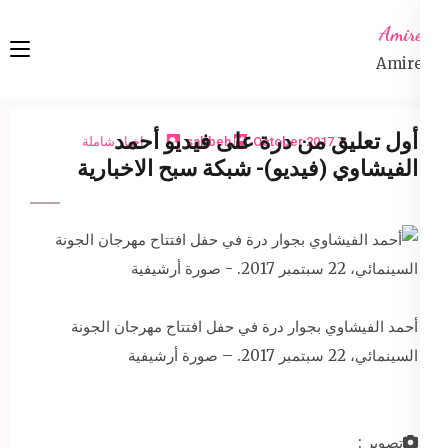
Ski
Amireta
t
Amireta
conten
(Pres
Enter
أول تعليق من درة على فيديو أحمد
7 October 2017
sabbeh
اخبار شاملة
الفيشاوي (فيديو)- شبكة سبح الاخبارية
أحمد الفيشاوي بجوار درة في حفل افتتاح مهرجان الجونة
السينمائي، 22 سبتمبر 2017. – صورة أرشيفية
تصوير :