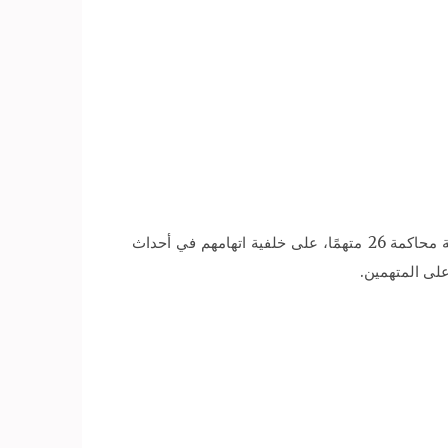
قررت محكمة جنايات شمال القاهرة، المنعقدة بمعهد أمناء الشرطة بطرة، برئاسة المستشار حسين قنديل، تأجيل نظر جلسة محاكمة 26 متهمًا، على خلفية اتهامهم في أحداث