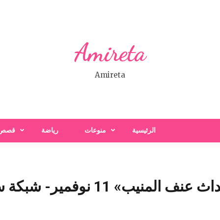
Amireta
Amireta
الرئيسية
منوعات
رياضة
قصص
1 نوفمير- شبكة سبح الاخبارية