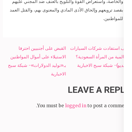
والخاصة، واستعراض القوة والتلويح بالعنف ضد المجني عليهم
بقصد ترويعهم وإلحاق الأذى المادي والمعنوى بهم، والقتل العمد
للمواطنين.
Post
كيف استفادت شركات السيارات
القبض على أجنبيين احترفا
navigation
العالمية من المرأة السعودية؟
الاستيلاء على أموال المواطنين
(فيديو)- شبكة سبح الاخبارية
بـ«توليد الدولارات»- شبكة سبح
الاخبارية
LEAVE A REPLY
You must be
logged in
to post a comment.