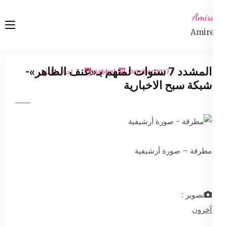
Ski
Amireta
t
Amireta
conten
(Pres
Enter
المشدد 7 سنوات لمتهم بـ«عنف الظاهر»-
7 October 2017
sabbeh
اخبار شاملة
شبكة سبح الاخبارية
مطرقة – صورة أرشيفية
تصوير :
آخرون