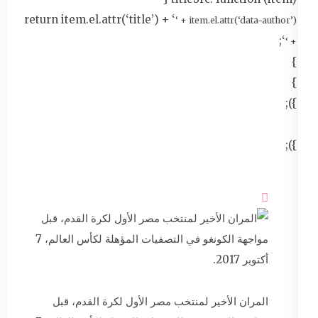
return item.el.attr(‘title’) + ‘
‘ + item.el.attr(‘data-author’)
‘;
+ ‘
}
}
});
});

المران الأخير لمنتخب مصر الأول لكرة القدم، قبل