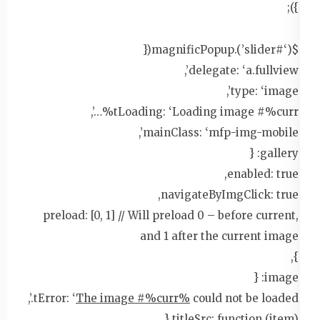
});
$(‘#slider’).magnificPopup({
delegate: ‘a.fullview’,
type: ‘image’,
tLoading: ‘Loading image #%curr%…’,
mainClass: ‘mfp-img-mobile’,
gallery: {
enabled: true,
navigateByImgClick: true,
preload: [0, 1] // Will preload 0 – before current,
and 1 after the current image
},
image: {
tError: ‘
The image #%curr%
could not be loaded.’,
titleSrc: function (item) {