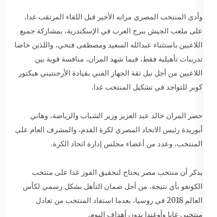
وأدى المنتخب المصري مرانه الأخير قبل اللقاء المرتقب غدا،
على ملعب الجيش ببرج العرب في الإسكندرية، بمشاركة جميع
اللاعبين باستثناء عبدالله السعيد ومصطفى فتحي، واللذين خاضا
تدريبات تأهيلية فقط، فيما شهد المران، منافسة قوية بين
اللاعبين من أجل نيل ثقة الجهاز الفني بقيادة الأرجنتيني هيكتور
كوبر للتواجد في تشكيل المنتخب غدا.
حضر المران خالد عبد العزيز وزير الشباب والرياضة، وهاني
أبوريدة رئيس الاتحاد المصري لكرة القدم، والمشرف العام على
المنتخب، وعدد من أعضاء مجلس إدارة اتحاد الكرة.
يذكر أن منتخب مصر يحتاج لتحقيق الفوز غدا على منتخب
الكونغو بأي نتيجة، من أجل ضمان التأهل بشكل رسمي لكأس
العالم 2018 في روسيا، بعدما استفاد المنتخب من تعادل
منتخبي غانا وأوغندا بدون أهداف اليوم.