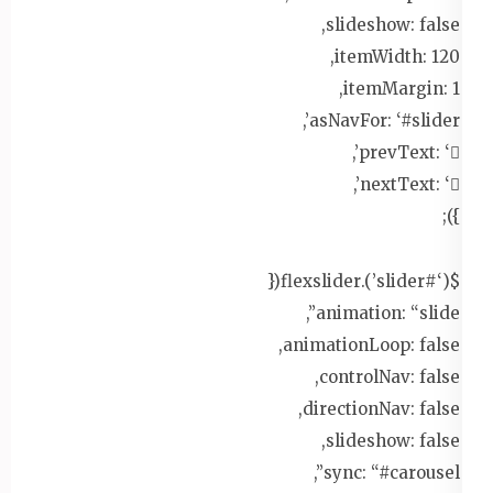
slideshow: false,
itemWidth: 120,
itemMargin: 1,
asNavFor: ‘#slider’,
prevText: ‘’,
nextText: ‘’,
});
$(‘#slider’).flexslider({
animation: “slide”,
animationLoop: false,
controlNav: false,
directionNav: false,
slideshow: false,
sync: “#carousel”,