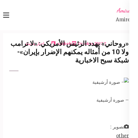
Ski
Amireta
t
Amireta
conten
(Pres
Enter
«روحاني» يهدد الرئيس الأمريكي: «لا ترامب
7 October 2017
sabbeh
اخبار شاملة
ولا 10 من أمثاله يمكنهم الإضرار بإيران»-
شبكة سبح الاخبارية
– صورة أرشيفية
تصوير :
other