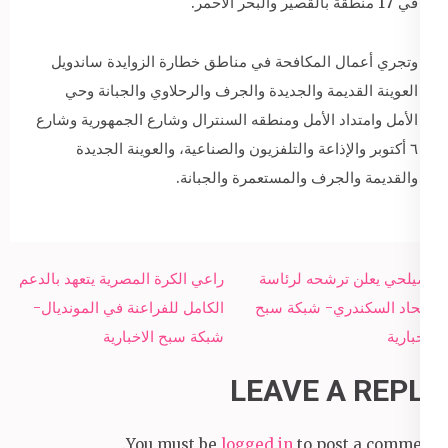
في 17 منطقة بالقصير والبحر الأحمر.
وتجري أعمال المكافحة في مناطق خطارة الزوايدة ساندويل
العوينة القديمة والجديدة والجرف والرحلاوي والجبانة وحي
الأمل وامتداد الأمل ومنطقه السنترال وشارع الجمهورية وشارع
٦ أكتوبر والإذاعة والتلفزيون والصناعية، والعوينة الجديدة
والقديمة والجرف والمستعمرة والجبانة.
Post
مصيلحي يعلن ترشحه لرئاسة
راعي الكرة المصرية يتعهد بالدعم
navigation
الاتحاد السكندري- شبكة سبح
الكامل للفراعنة في المونديال-
الاخبارية
شبكة سبح الاخبارية
LEAVE A REPLY
You must be
logged in
to post a comment.