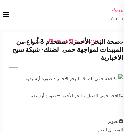
Ski
Amireta
t
Amireta
conten
(Pres
Enter
«صحة البحر الأحمر»: نستخدم 3 أنواع من
7 October 2017
sabbeh
اخبار شاملة
المبيدات لمواجهة حمى الضنك- شبكة سبح
الاخبارية
مكافحة حمي الضنك بالبحر الأحمر – صورة أرشيفية
تصوير :
المصري اليوم