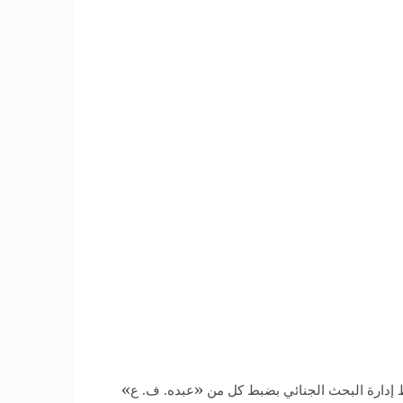
باط إدارة البحث الجنائي بضبط كل من «عبده. ف. ع»