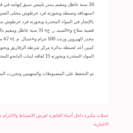
26 سنة عاطل ومقيم ببندر بلبيس سبق إتهامه في قض
قضية سلاح و«السيد. ر. ع»
مخد
المواد المخدرة وبحوزته 15 لفافه لنبات البانجو المخدر وزنت 3 كيلو جرام .
تم التحفظ على المضبوطات والمتهمين وتحررت المحا
Post
حملات مكبرة داخل أحياء القاهرة لفرض الانضباط والالتزام
navigation
الاخبارية