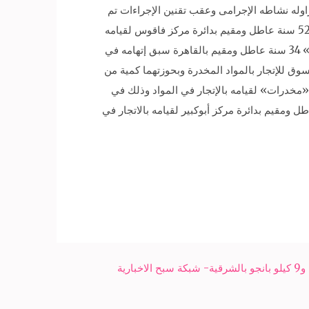
زاوله نشاطه الإجرامى وعقب تقنين الإجراءات تم
استهدافه وضبطه وبحوزته فرد خرطوش محلى الصنع و2 لفافة من نبات البانجو المخدر وزنت 4 كيلو جرام و«إسماعيل. م. م» 52 سنة عاطل ومقيم بدائرة مركز فاقوس لقيامه
بالإتجار في المواد المخدرة وبحوزته فرد خرطوش محلى الصنع و2 لفافة لنبات البانجو المخدر وزنت 6 كيلو جرام و«أحمد. ر. ع» 34 سنة عاطل ومقيم بالقاهرة سبق إتهامه في
شتول السوق للإتجار بالمواد المخدرة وبحوزتهما كمية من
مه في عدة قضايا «مخدرات» لقيامه بالإتجار في المواد وذلك في
مركز شرطة الزقازيق وبحوزته 477 لفافة لمخدر الهيروين وزنت 170 جرام و«رامى. م. ع» 18 سنة عاطل ومقيم بدائرة مركز أبوكبير لقيامه بالاتجار في
رية