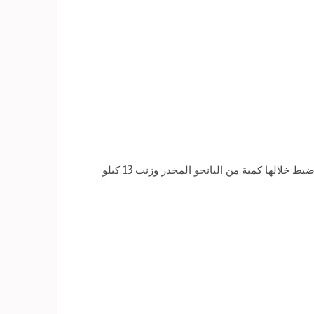
تمكنت الأجهزة الأمنية بالشرقية بالاشتراك مع ضباط إدارة البحث الجنائي اليوم الجمعة من ضبط 5 قضايا إتجار في المخدرات ضبط خلالها كمية من البانجو المخدر وزنت 13 كيلو