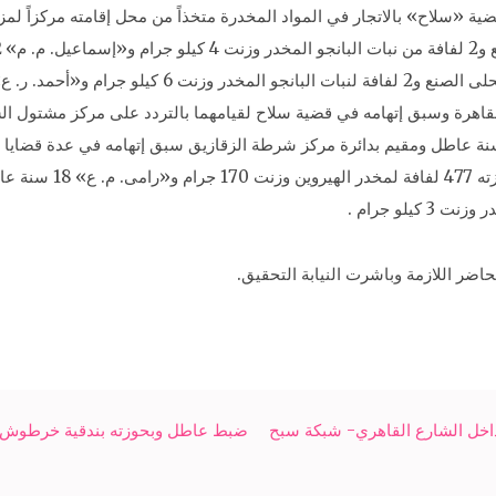
ية «سلاح» بالاتجار في المواد المخدرة متخذاً من محل إقامته مركزاً لم
 31 سنة عاطل ومقيم بالقاهرة وسبق إتهامه في قضية سلاح لقيامهما بالتردد على مركز م
ر الهيروين وزنت 100 جرام و«جمال. م. إ» 47 سنة عاطل ومقيم بدائرة مركز شرطة الزقازيق سبق إتها
كمين أعد لضبطه بدائرة 
ضر اللازمة وباشرت النيابة التحقيق.
 داخل الشارع القاهري- شبكة سبح
ضبط عاطل وبحوزته بندقية خرطوش و9 كيلو بانجو بالشرقية- شبكة سبح الاخبا