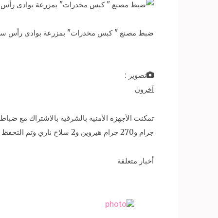
ضبط مصنع " كبس مخدرات" بمزرعة بوادى رأس سد
تصوير :
آخرون
جرام و270 جرام هيروين و2 سلاح ناري وتم التحفظ على المضبوطات وتحررت المحاضر اللازمة وتولت النيابة التحقيقات
أخبار متعلقة