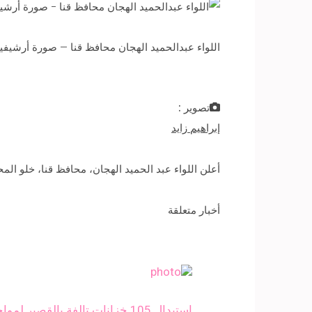
اللواء عبدالحميد الهجان محافظ قنا – صورة أرشيفي
تصوير :
إبراهيم زايد
أعلن اللواء عبد الحميد الهجان، محافظ قنا، خلو المحا
أخبار متعلقة
استبدال 105 خزانات تالفة بالقصير لمواجهة حمي الضنك