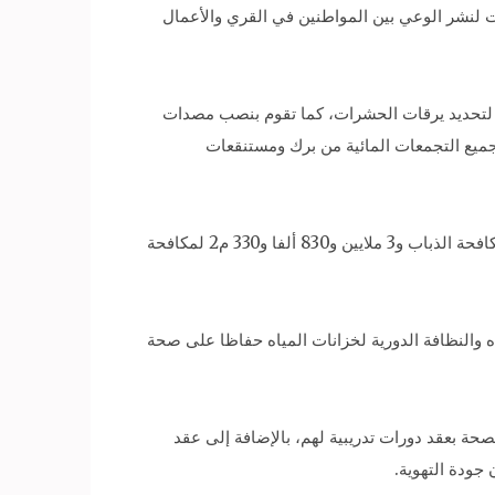
ات لنشر الوعي بين المواطنين في القري والأعمال
ت لتحديد يرقات الحشرات، كما تقوم بنصب مصدات
جميع التجمعات المائية من برك ومستنقعات
وأضاف أنه تم العام الماضي رش مليون و915 ألفا و100 م2 بالمبيدات اللازمة لمكافحة البعوض ومليون و915 ألفا و230 م2 لمكافحة الذباب و3 ملايين و830 ألفا و330 م2 لمكافحة
ياه والنظافة الدورية لخزانات المياه حفاظا على صحة
ة بعقد دورات تدريبية لهم، بالإضافة إلى عقد
جودة التهوية.