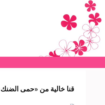
Ski
t
conten
(Pres
Enter
قنا خالية من «حمى الضنك»..