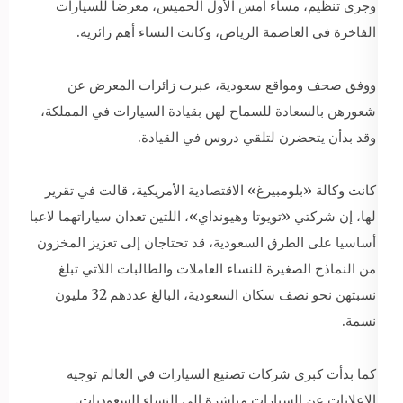
وجرى تنظيم، مساء أمس الأول الخميس، معرضاً للسيارات
الفاخرة في العاصمة الرياض، وكانت النساء أهم زائريه.
ووفق صحف ومواقع سعودية، عبرت زائرات المعرض عن
شعورهن بالسعادة للسماح لهن بقيادة السيارات في المملكة،
وقد بدأن يتحضرن لتلقي دروس في القيادة.
كانت وكالة «بلومبيرغ» الاقتصادية الأمريكية، قالت في تقرير
لها، إن شركتي «تويوتا وهيونداي»، اللتين تعدان سياراتهما لاعبا
أساسيا على الطرق السعودية، قد تحتاجان إلى تعزيز المخزون
من النماذج الصغيرة للنساء العاملات والطالبات اللاتي تبلغ
نسبتهن نحو نصف سكان السعودية، البالغ عددهم 32 مليون
نسمة.
كما بدأت كبرى شركات تصنيع السيارات في العالم توجيه
الإعلانات عن السيارات مباشرة إلى النساء السعوديات.