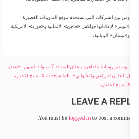
ومن بين الشركات التي تستخدم موقع التدوينات القصيرة
«تويتر» لإعلاناتها فولكس «فاجن» الألمانية و«فورد» الأمريكية
و«نيسان» اليابانية.
Post
البنا وسفير رومانيا بالقاهرة يبحثان
المشدد 7 سنوات لمتهم بـ«عنف
navigation
سبل التعاون الزراعي والحيواني-
الظاهر»- شبكة سبح الاخبارية
شبكة سبح الاخبارية
LEAVE A REPLY
You must be
logged in
to post a comment.