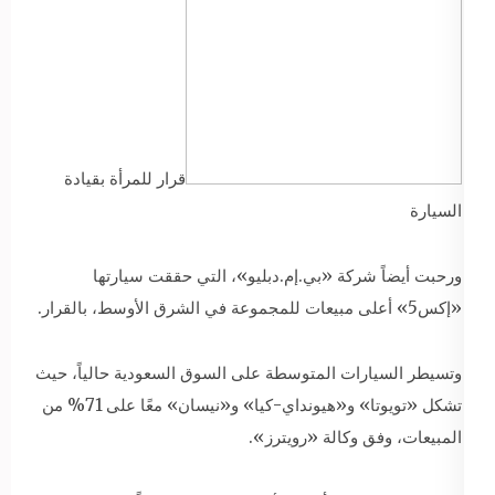
قرار للمرأة بقيادة
السيارة
ورحبت أيضاً شركة «بي.إم.دبليو»، التي حققت سيارتها
«إكس5» أعلى مبيعات للمجموعة في الشرق الأوسط، بالقرار.
وتسيطر السيارات المتوسطة على السوق السعودية حالياً، حيث
تشكل «تويوتا» و«هيونداي-كيا» و«نيسان» معًا على 71% من
المبيعات، وفق وكالة «رويترز».