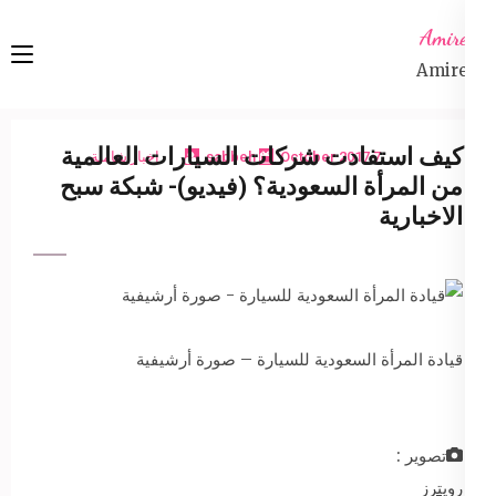
Ski
Amireta
t
Amireta
conten
(Pres
Enter
كيف استفادت شركات السيارات العالمية
7 October 2017
sabbeh
اخبار شاملة
من المرأة السعودية؟ (فيديو)- شبكة سبح
الاخبارية
قيادة المرأة السعودية للسيارة – صورة أرشيفية
تصوير :
رويترز