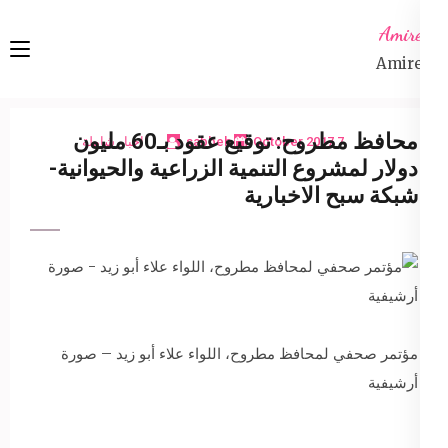
Ski
Amireta
t
Amireta
conten
(Pres
Enter
محافظ مطروح: توقيع عقود بـ60 مليون
7 October 2017
sabbeh
اخبار شاملة
دولار لمشروع التنمية الزراعية والحيوانية-
شبكة سبح الاخبارية
مؤتمر صحفي لمحافظ مطروح، اللواء علاء أبو زيد – صورة
أرشيفية