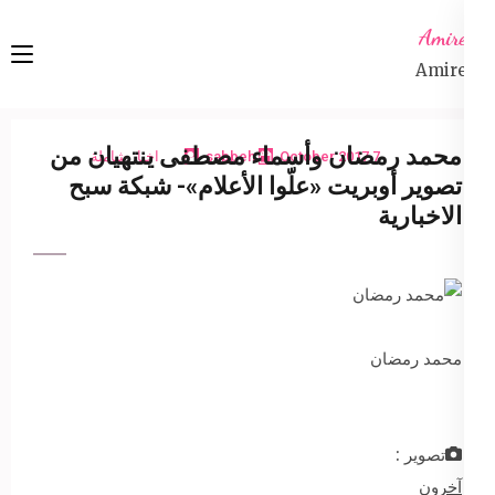
Ski
Amireta
t
Amireta
conten
(Pres
Enter
محمد رمضان وأسماء مصطفى ينتهيان من
7 October 2017
sabbeh
اخبار شاملة
تصوير أوبريت «علّوا الأعلام»- شبكة سبح
الاخبارية
محمد رمضان
تصوير :
آخرون