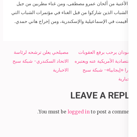
الأغنية من ألحان عمرو مصطفى، ومن غناء مطربين من جيل
الشباب الذين شاركوا من قبل الغناء في مؤتمرات الشباب التي
أقيمت في الإسماعيلية والإسكندرية، ومن إخراج هاني حمدي.
Post
السودان يرحب برفع العقوبات
مصيلحي يعلن ترشحه لرئاسة
navigation
الاقتصادية الأمريكية عنه ويعتبره
الاتحاد السكندري- شبكة سبح
قرارا «إيجابيا»- شبكة سبح
الاخبارية
الاخبارية
LEAVE A REPLY
You must be
logged in
to post a comment.